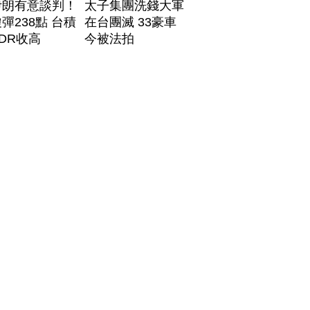
伊朗有意談判！
太子集團洗錢大軍
彈238點 台積
在台團滅 33豪車
DR收高
今被法拍