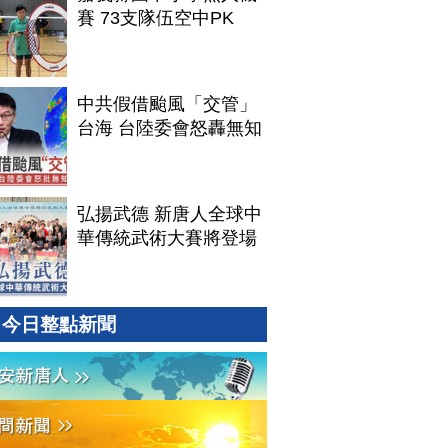
賽 73支隊伍空中PK
中共假借颱風「交管」
台海 台陸委會怒轟無知
弘揚武德 新唐人全球中
華傳統武術大賽將登場
今日整點新聞