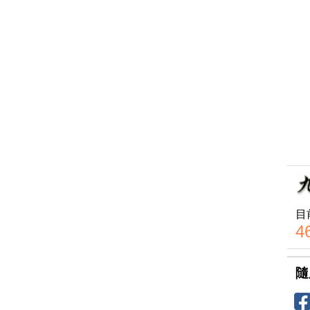
目
4
隨