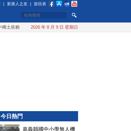
賽
|
新唐人之友
|
節目表
土依賴 川普宣布礦業投資20億美元
2026 年 8 月 9 日 星期日
中東局勢動盪 土耳其沙特
今日熱門
嘉義縣國中小學無人機