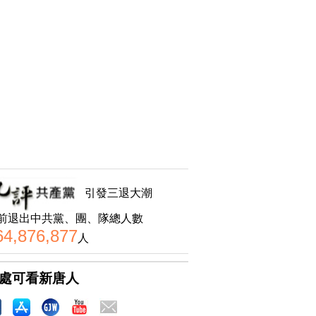
引發三退大潮
前退出中共黨、團、隊總人數
64,876,877
人
處可看新唐人