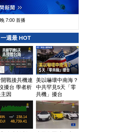
晚 7:00 首播
一週最 HOT
伊開戰後共機連
美以嚇壞中南海？
沒擾台 學者析
中共罕見5天「零
失主因
共機」擾台