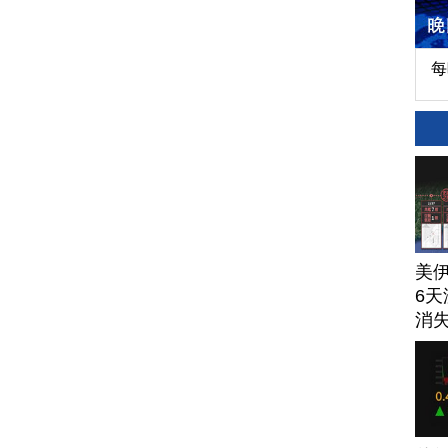
每
美
6天
消