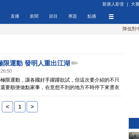
新唐人影音
|
大
直播
新聞
節目
專題
點播
降低對中稀
極限運動 發明人重出江湖
:26:50
多極限運動，讓各國好手躍躍欲試，但這次要介紹的不只
，還要順便做點家事，在意想不到的地方不時停下來燙衣
怪的極限熨燙運動，讓燙衣服這件家事不再無聊。
<
1
>