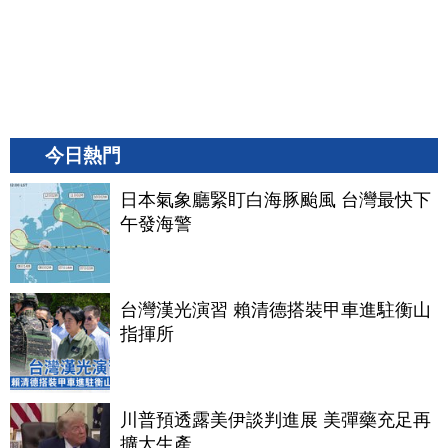
今日熱門
日本氣象廳緊盯白海豚颱風 台灣最快下
午發海警
台灣漢光演習 賴清德搭裝甲車進駐衡山
指揮所
川普預透露美伊談判進展 美彈藥充足再
擴大生產