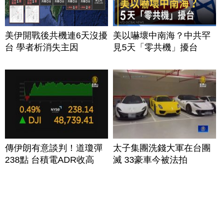
美伊開戰後共機連6天沒擾
美以嚇壞中南海？中共罕
台 學者析消失主因
見5天「零共機」擾台
傳伊朗有意談判！道瓊彈
太子集團洗錢大軍在台團
238點 台積電ADR收高
滅 33豪車今被法拍