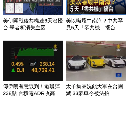
美伊開戰後共機連6天沒擾
美以嚇壞中南海？中共罕
台 學者析消失主因
見5天「零共機」擾台
傳伊朗有意談判！道瓊彈
太子集團洗錢大軍在台團
238點 台積電ADR收高
滅 33豪車今被法拍