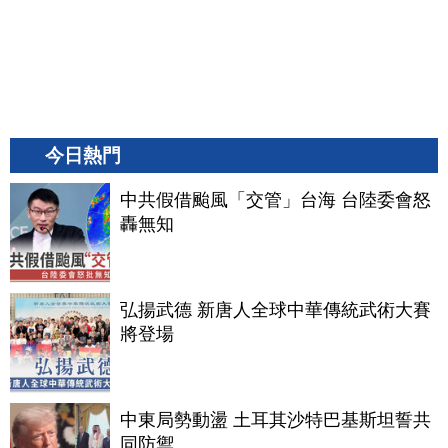
今日熱門
中共假借颱風「交管」台海 台陸委會怒
轟無知
弘揚武德 新唐人全球中華傳統武術大賽
將登場
中東局勢動盪 土耳其沙特巴基斯坦誓共
同防禦