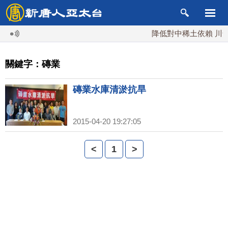
降低對中稀土依賴 川普
關鍵字：磚業
磚業水庫清淤抗旱
2015-04-20 19:27:05
<
1
>