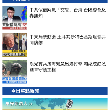
中共假借颱風「交管」台海 台陸委會怒
轟無知
中東局勢動盪 土耳其沙特巴基斯坦誓共
同防禦
漢光實兵濱海緊急出港打擊 賴總統勗勉
國軍守護主權
今日整點新聞