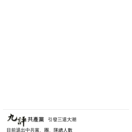
引發三退大潮
目前退出中共黨、團、隊總人數