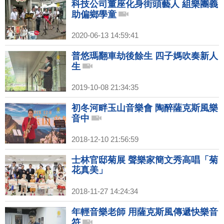
科技公司董座化身街頭藝人 組樂團義
助偏鄉學童
2020-06-13 14:59:41
普悠瑪翻車劫後餘生 四子媽吹奏新人
生
2019-10-08 21:34:35
初冬河畔玉山音樂會 陶醉薩克斯風樂
音中
2018-12-10 21:56:59
士林官邸菊展 聲樂家簡文秀高唱「菊
花真美」
2018-11-27 14:24:34
年輕音樂老師 用薩克斯風傳遞快樂音
符