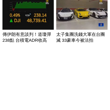
傳伊朗有意談判！道瓊彈
太子集團洗錢大軍在台團
238點 台積電ADR收高
滅 33豪車今被法拍