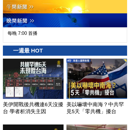
每晚 7:00 首播
一週最 HOT
美伊開戰後共機連6天沒擾
美以嚇壞中南海？中共罕
台 學者析消失主因
見5天「零共機」擾台