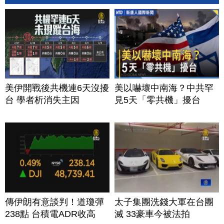
美伊開戰後共機連6天沒擾
美以嚇壞中南海？中共罕
台 學者析消失主因
見5天「零共機」擾台
傳伊朗有意談判！道瓊彈
太子集團洗錢大軍在台團
238點 台積電ADR收高
滅 33豪車今被法拍