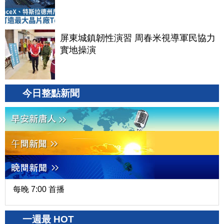
屏東城鎮韌性演習 周春米視導軍民協力
實地操演
今日整點新聞
每晚 7:00 首播
一週最 HOT