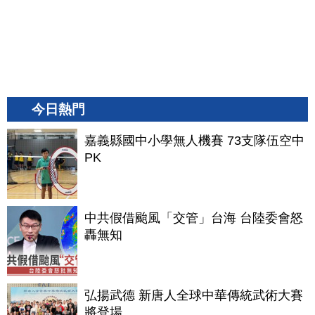
今日熱門
嘉義縣國中小學無人機賽 73支隊伍空中
PK
中共假借颱風「交管」台海 台陸委會怒
轟無知
弘揚武德 新唐人全球中華傳統武術大賽
將登場