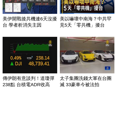
美伊開戰後共機連6天沒擾
美以嚇壞中南海？中共罕
台 學者析消失主因
見5天「零共機」擾台
傳伊朗有意談判！道瓊彈
太子集團洗錢大軍在台團
238點 台積電ADR收高
滅 33豪車今被法拍