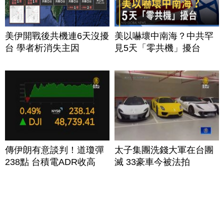
美伊開戰後共機連6天沒擾
美以嚇壞中南海？中共罕
台 學者析消失主因
見5天「零共機」擾台
傳伊朗有意談判！道瓊彈
太子集團洗錢大軍在台團
238點 台積電ADR收高
滅 33豪車今被法拍