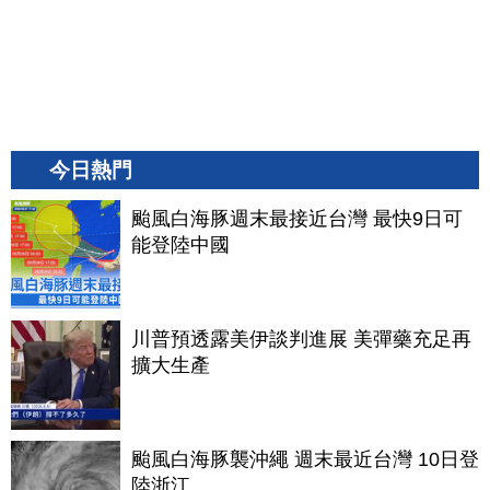
今日熱門
颱風白海豚週末最接近台灣 最快9日可
能登陸中國
川普預透露美伊談判進展 美彈藥充足再
擴大生產
颱風白海豚襲沖繩 週末最近台灣 10日登
陸浙江