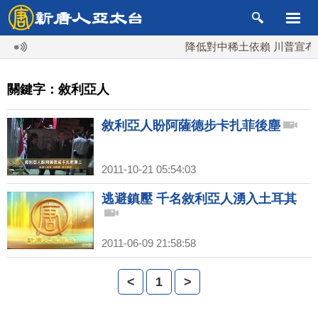
降低對中稀土依賴 川普宣布礦
關鍵字：敘利亞人
敘利亞人盼阿薩德步卡扎菲後塵
2011-10-21 05:54:03
逃避鎮壓 千名敘利亞人湧入土耳其
2011-06-09 21:58:58
<
1
>