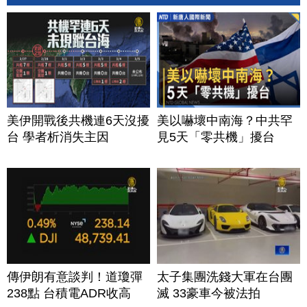
美伊開戰後共機連6天沒擾
美以嚇壞中南海？中共罕
台 學者析消失主因
見5天「零共機」擾台
傳伊朗有意談判！道瓊彈
太子集團洗錢大軍在台團
238點 台積電ADR收高
滅 33豪車今被法拍