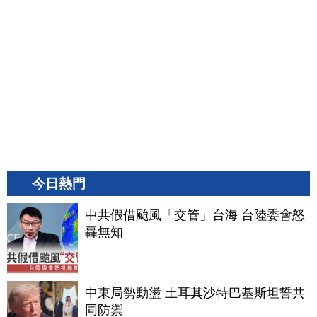
今日熱門
中共假借颱風「交管」台海 台陸委會怒
轟無知
中東局勢動盪 土耳其沙特巴基斯坦誓共
同防禦