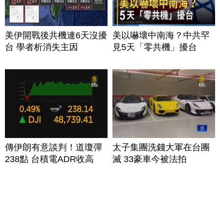
美伊開戰後共機連6天沒擾
美以嚇壞中南海？中共罕
台 學者析消失主因
見5天「零共機」擾台
傳伊朗有意談判！道瓊彈
太子集團洗錢大軍在台團
238點 台積電ADR收高
滅 33豪車今被法拍