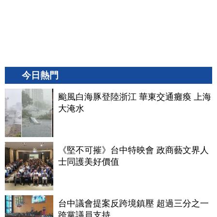
今日熱門
颱風白海豚登陸浙江 華東交通癱瘓 上海
大淹水
《堅不可摧》台中特映會 政商藝文界人
士同護美好價值
台中議會提案反跨境鎮壓 超過三分之一
跨黨議員支持