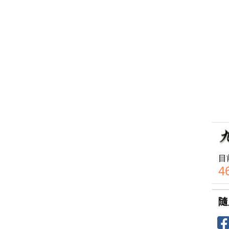
目
4
隨