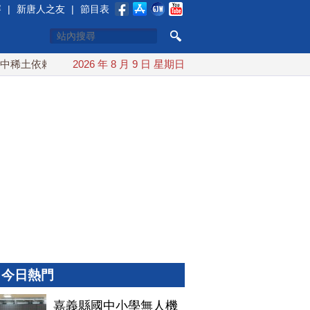
賽
|
新唐人之友
|
節目表
土依賴 川普宣布礦業投資20億美元
2026 年 8 月 9 日 星期日
中東局勢動盪 土耳其沙
今日熱門
嘉義縣國中小學無人機