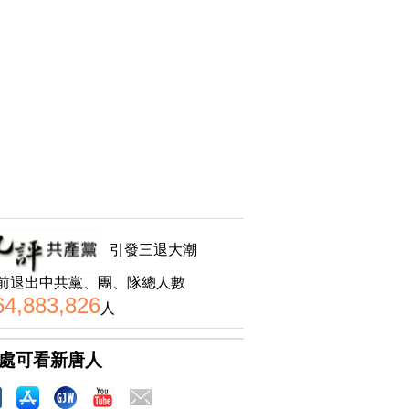
引發三退大潮
前退出中共黨、團、隊總人數
64,883,826
人
處可看新唐人