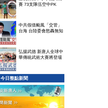
賽 73支隊伍空中PK
中共假借颱風「交管」
台海 台陸委會怒轟無知
弘揚武德 新唐人全球中
華傳統武術大賽將登場
今日整點新聞