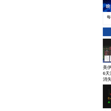
每
美
6天
消