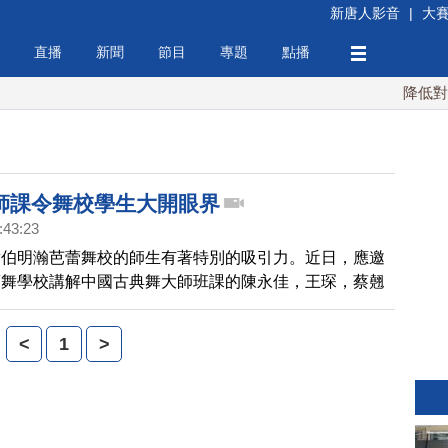
新唐人影音
|
大
直播
新聞
節目
專題
點播
降低對中稀
師課令舞校學生大開眼界
:43:23
對伯明瀚芭蕾舞校的師生有著特別的吸引力。近日，應邀
蕾舞學校講解中國古典舞大師班課的陳永佳，王琛，蔡翹
生大開眼界。中國古典舞所展示的身韻身法技巧和由內而
他們由衷的欽佩。 ,中國舞大師課令舞校學生大開眼界
<
1
>