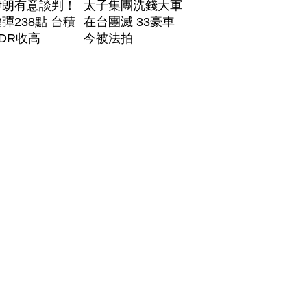
伊朗有意談判！
太子集團洗錢大軍
彈238點 台積
在台團滅 33豪車
DR收高
今被法拍