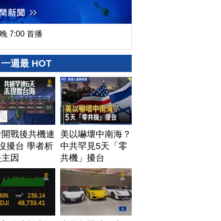
晚 7:00 首播
一週最 HOT
伊開戰後共機連
美以嚇壞中南海？
沒擾台 學者析
中共罕見5天「零
失主因
共機」擾台