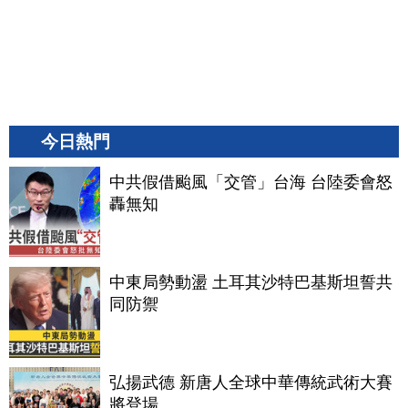
今日熱門
中共假借颱風「交管」台海 台陸委會怒
轟無知
中東局勢動盪 土耳其沙特巴基斯坦誓共
同防禦
弘揚武德 新唐人全球中華傳統武術大賽
將登場