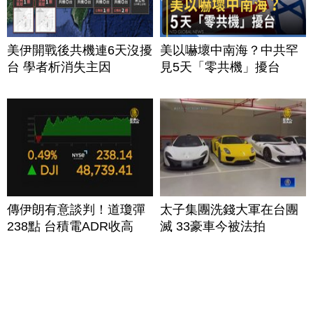
美伊開戰後共機連6天沒擾
美以嚇壞中南海？中共罕
台 學者析消失主因
見5天「零共機」擾台
傳伊朗有意談判！道瓊彈
太子集團洗錢大軍在台團
238點 台積電ADR收高
滅 33豪車今被法拍