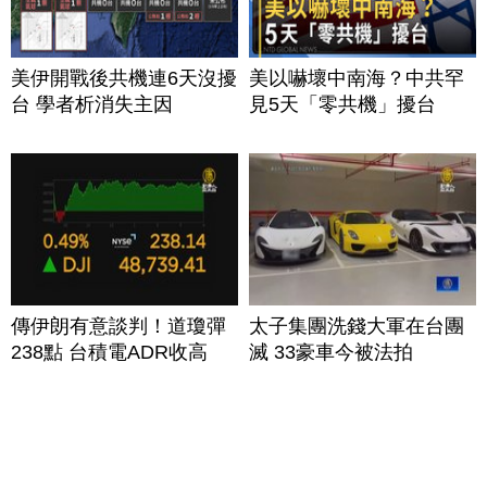
美伊開戰後共機連6天沒擾
美以嚇壞中南海？中共罕
台 學者析消失主因
見5天「零共機」擾台
傳伊朗有意談判！道瓊彈
太子集團洗錢大軍在台團
238點 台積電ADR收高
滅 33豪車今被法拍