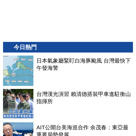
今日熱門
日本氣象廳緊盯白海豚颱風 台灣最快下
午發海警
台灣漢光演習 賴清德搭裝甲車進駐衡山
指揮所
AIT公開台美海巡合作 余茂春：東亞最
重要局勢發展