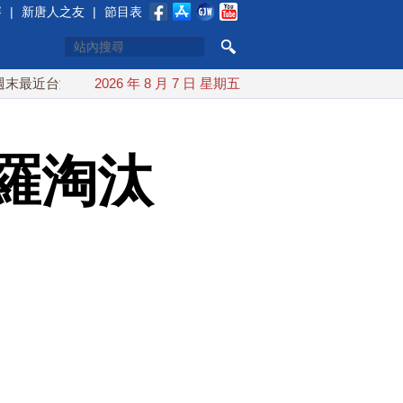
賽
|
新唐人之友
|
節目表
台灣 10日登陸浙江
2026 年 8 月 7 日 星期五
川普預透露美伊談判進展 美彈藥充足再擴
羅淘汰