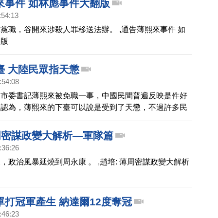
來事件 如林彪事件大翻版
:54:13
黨職，谷開來涉殺人罪移送法辦。 ,通告薄熙來事件 如
翻版
臺 大陸民眾指天懲
:54:08
慶市委書記薄熙來被免職一事，中國民間普遍反映是件好
眾認為，薄熙來的下臺可以說是受到了天懲，不過許多民
是，如何儘早在中國大陸實現民主制度。 ,薄熙來下臺
天懲
薄周密謀政變大解析—軍隊篇
:36:26
，政治風暴延燒到周永康 。 ,趙培: 薄周密謀政變大解析
單打冠軍產生 納達爾12度奪冠
:46:23