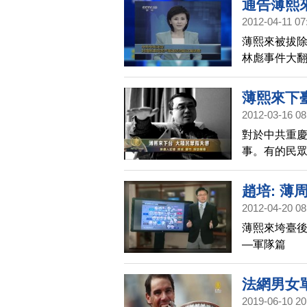
通告薄熙
2012-04-11 07
薄熙來被拔除
林彪事件大
薄熙來下
2012-03-16 08
對於中共重
事。有的民
眾更為關切的
大陸民眾指
趙培: 
2012-04-20 08
薄熙來垮臺後
—軍隊篇
法網男女
2019-06-10 20