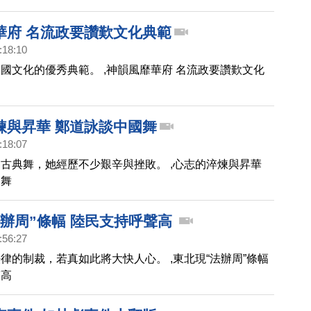
華府 名流政要讚歎文化典範
:18:10
國文化的優秀典範。 ,神韻風靡華府 名流政要讚歎文化
煉與昇華 鄭道詠談中國舞
:18:07
古典舞，她經歷不少艱辛與挫敗。 ,心志的淬煉與昇華
國舞
法辦周”條幅 陸民支持呼聲高
:56:27
律的制裁，若真如此將大快人心。 ,東北現“法辦周”條幅
聲高