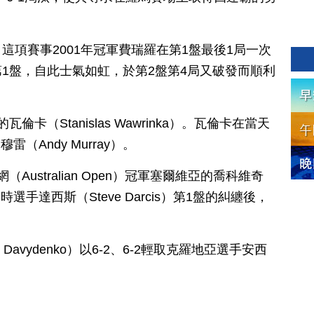
這項賽事2001年冠軍費瑞羅在第1盤最後1局一次
1盤，自此士氣如虹，於第2盤第4局又破發而順利
卡（Stanislas Wawrinka）。瓦倫卡在當天
雷（Andy Murray）。
ustralian Open）冠軍塞爾維亞的喬科維奇
比利時選手達西斯（Steve Darcis）第1盤的糾纏後，
 Davydenko）以6-2、6-2輕取克羅地亞選手安西