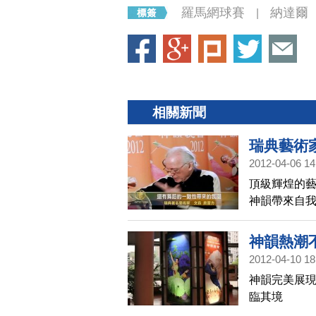
羅馬網球賽
納達爾
|
相關新聞
瑞典藝術
2012-04-06 14
頂級輝煌的藝
神韻帶來自
神韻熱潮
2012-04-10 18
神韻完美展現
臨其境