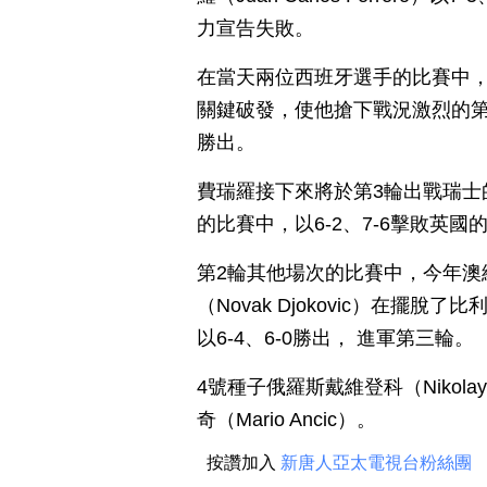
力宣告失敗。
在當天兩位西班牙選手的比賽中，
關鍵破發，使他搶下戰況激烈的第
勝出。
費瑞羅接下來將於第3輪出戰瑞士的瓦倫
的比賽中，以6-2、7-6擊敗英國的穆
第2輪其他場次的比賽中，今年澳網（A
（Novak Djokovic）在擺脫了
以6-4、6-0勝出， 進軍第三輪。
4號種子俄羅斯戴維登科（Nikolay
奇（Mario Ancic）。
按讚加入
新唐人亞太電視台粉絲團