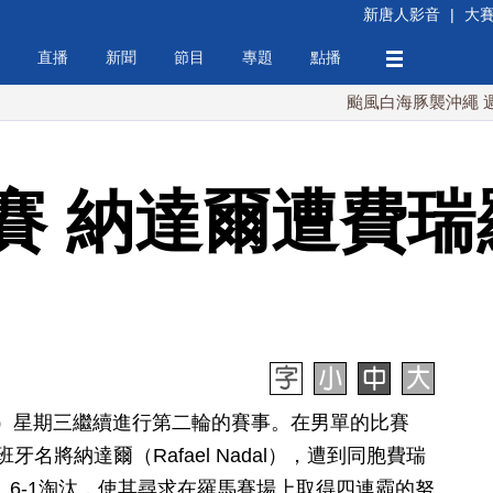
新唐人影音
|
大
直播
新聞
節目
專題
點播
颱風白海豚襲沖繩 週末最近
賽 納達爾遭費瑞
ers）星期三繼續進行第二輪的賽事。在男單的比賽
名將納達爾（Rafael Nadal），遭到同胞費瑞
o）以7-5、6-1淘汰，使其尋求在羅馬賽場上取得四連霸的努