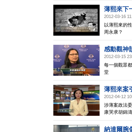
薄熙來下
2012-03-16 11
以薄熙來的性
周永康？
感動觀神
2012-03-15 23
每一個觀眾都
堂
薄熙來案
2012-04-12 10
涉薄案政法委
康哭求胡錦
納達爾腕