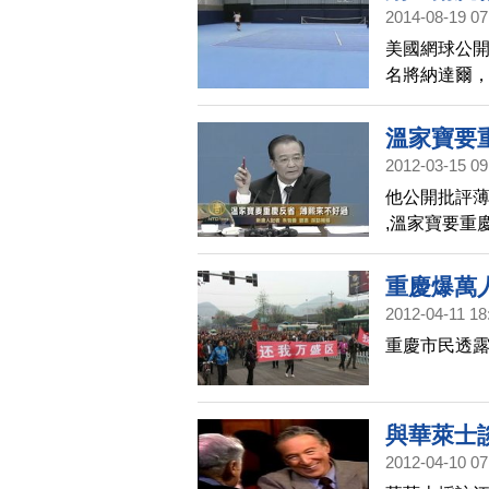
2014-08-19 07
美國網球公開
名將納達爾
賽進行衛冕戰
練時右手腕
溫家寶要
還有上週的
2012-03-15 09
2010年也是
他公開批評
,溫家寶要重
重慶爆萬
2012-04-11 18
重慶市民透露
與華萊士
2012-04-10 07