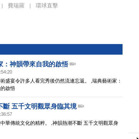
費瑞羅
環球直擊
|
|
家：神韻帶來自我的啟悟
:54:20
術盛宴令許多人看完秀後仍然流連忘返。 ,瑞典藝術家：
我的啟悟
不斷 五千文明觀眾身臨其境
:36:57
中華傳統文化的精粹。 ,神韻熱潮不斷 五千文明觀眾身