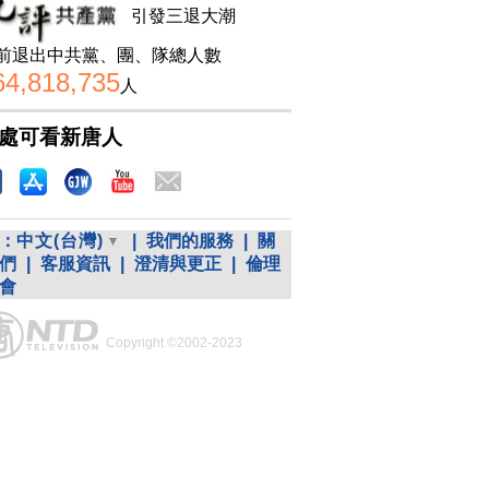
引發三退大潮
前退出中共黨、團、隊總人數
64,818,735
人
處可看新唐人
：
中文(台灣)
|
我們的服務
|
關
們
|
客服資訊
|
澄清與更正
|
倫理
會
Copyright ©2002-2023