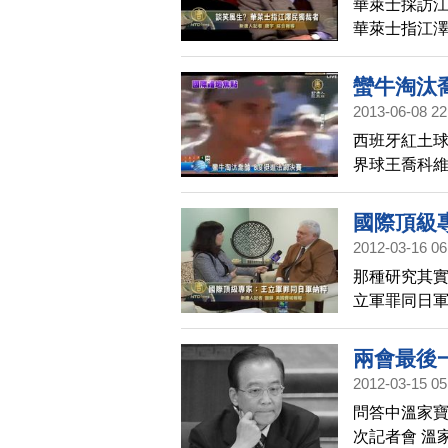
華萊士採訪江
華萊士指江
蠻牛淘汰
2013-06-08 22
西班牙紅土球
界球王喬科
盛名，順利脫
奇，搶下決
國際頂級
2012-03-16 06
那種研究其實
立軍罪同日
兩會最後
2012-03-15 05
問答中溫家寶
次記者會 溫