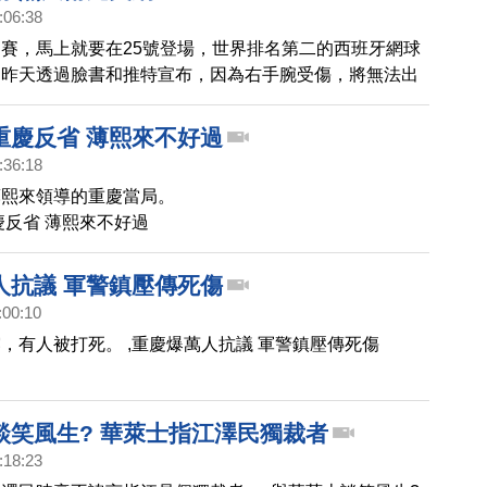
:06:38
賽，馬上就要在25號登場，世界排名第二的西班牙網球
，昨天透過臉書和推特宣布，因為右手腕受傷，將無法出
。 納達爾是在上個月練球的時候受傷，他左手持拍，訓
上了石膏，這迫使他無法參加加拿大多倫多的羅傑斯盃，
重慶反省 薄熙來不好過
辛辛那提公開賽。納達爾除了在去年的美國公開賽封王，
:36:18
冠軍。
薄熙來領導的重慶當局。
慶反省 薄熙來不好過
人抗議 軍警鎮壓傳死傷
:00:10
，有人被打死。 ,重慶爆萬人抗議 軍警鎮壓傳死傷
談笑風生? 華萊士指江澤民獨裁者
:18:23