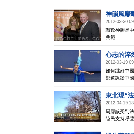
神韻風靡
2012-03-30 09
讚歎神韻是中
典範
心志的淬
2012-03-19 09
如何跳好中國
鄭道詠談中
東北現“
2012-04-19 18
周應該受到法
陸民支持呼