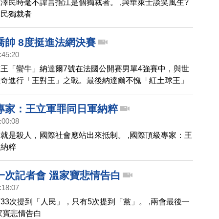
澤民時毫不諱言指江是個獨裁者。 ,與華萊士談笑風生?
澤民獨裁者
喬帥 8度挺進法網決賽
:45:20
王「蠻牛」納達爾7號在法國公開賽男單4強賽中，與世
維奇進行「王對王」之戰。最後納達爾不愧「紅土球王」
穎而出，以6比4、3比6、6比1、6比3、9比7淘汰喬科維
賽門票。之後，他的對手將是西班牙同胞費瑞爾。
專家：王立軍罪同日軍納粹
:00:08
就是殺人，國際社會應站出來抵制。 ,國際頂級專家：王
軍納粹
一次記者會 溫家寶悲情告白
:18:07
33次提到「人民」，只有5次提到「黨」。 ,兩會最後一
家寶悲情告白