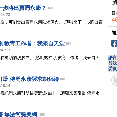
一步將出賣周永康？
目
:18:20
4
格，可能會出賣周永康以求保命。 ,薄熙來下一步將出賣
隨
韻 教育工作者：我來自天堂
:47:17
在神韻的洗滌中。 ,感動觀神韻 教育工作者：我來自天
語言
於我
委員
引爆 傳周永康哭求胡錦濤
:18:14
書記周永康對胡錦濤流淚檢討。 ,薄熙來案引爆 傳周永
濤
傷 無法衛冕美網