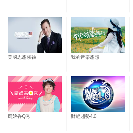
美國思想領袖
我的音樂想想
廚娘香Q秀
財經趨勢4.0