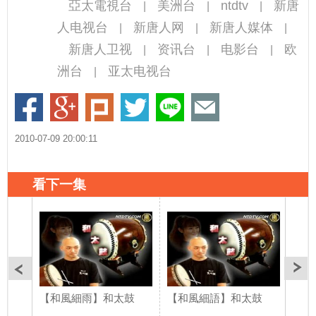
亞太電視台
美洲台
ntdtv
新唐
|
|
|
人电视台
新唐人网
新唐人媒体
|
|
|
新唐人卫视
资讯台
电影台
欧
|
|
|
洲台
亚太电视台
|
2010-07-09 20:00:11
看下一集
【和風細雨】和太鼓
【和風細語】和太鼓
【和
夕節