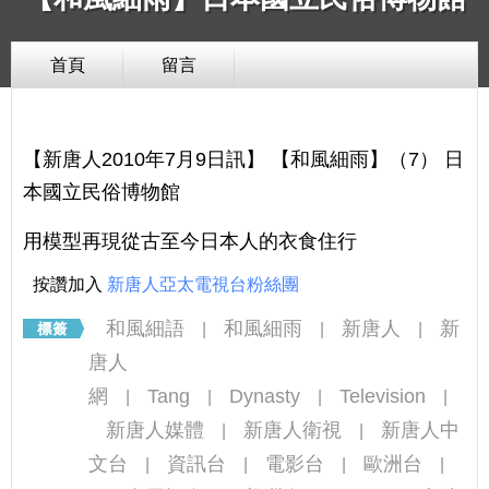
首頁
留言
【新唐人2010年7月9日訊】 【和風細雨】（7） 日
本國立民俗博物館
用模型再現從古至今日本人的衣食住行
按讚加入
新唐人亞太電視台粉絲團
和風細語
和風細雨
新唐人
新
|
|
|
唐人
網
Tang
Dynasty
Television
|
|
|
|
新唐人媒體
新唐人衛視
新唐人中
|
|
文台
資訊台
電影台
歐洲台
|
|
|
|