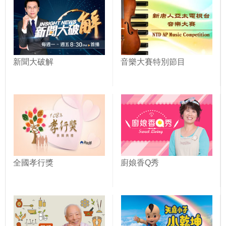
新聞大破解
音樂大賽特別節目
全國孝行獎
廚娘香Q秀