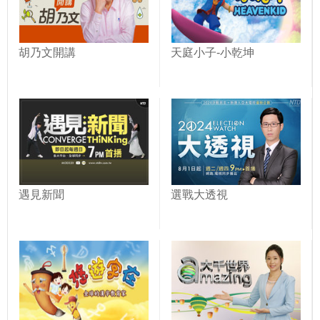
胡乃文開講
天庭小子-小乾坤
遇見新聞
選戰大透視