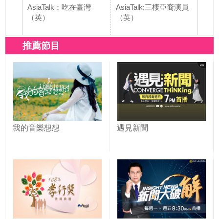
AsiaTalk：吃在臺灣
AsiaTalk:三棲亞裔演員
As
（英）
（英）
敲響
推薦節目
我的音樂想想
遇見新聞