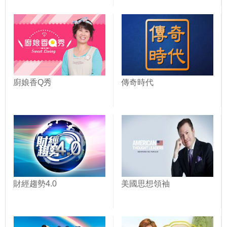
廚娘香Q秀
傳奇時代
財經趨勢4.0
美國思想領袖