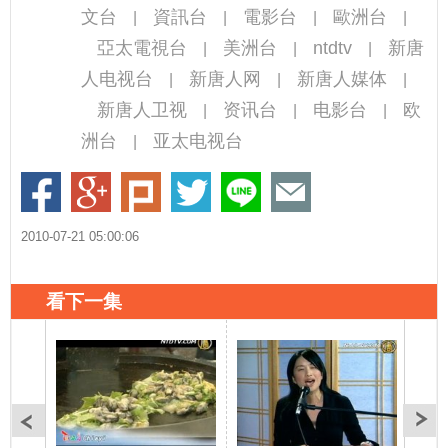
文台
資訊台
電影台
歐洲台
|
|
|
|
亞太電視台
美洲台
ntdtv
新唐
|
|
|
人电视台
新唐人网
新唐人媒体
|
|
|
新唐人卫视
资讯台
电影台
欧
|
|
|
洲台
亚太电视台
|
2010-07-21 05:00:06
看下一集