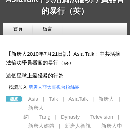
的暴行（英）
首頁
留言
【新唐人2010年7月21日訊】Asia Talk：中共活摘
法輪功學員器官的暴行（英）
這個星球上最殘暴的行為
按讚加入
新唐人亞太電視台粉絲團
Asia
Talk
AsiaTalk
新唐人
|
|
|
|
新唐人
網
Tang
Dynasty
Television
|
|
|
|
新唐人媒體
新唐人衛視
新唐人中
|
|