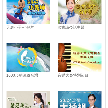
天庭小子-小乾坤
談古論今話中醫
1000步的繽紛台灣
音樂大賽特別節目