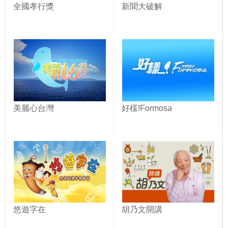
全國孝行獎
新聞大破解
美麗心台灣
好樣!Formosa
悠遊字在
胡乃文開講