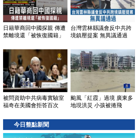
日籍華商回中國探親 傳遭
台灣雲林縣議會反中共跨
禁離境還「被恢復國籍」
境鎮壓提案 無異議通過
被問資助中共病毒實驗室
颱風「紅霞」過境 廣東多
福奇在美國會拒答百次
地現洪災 小孩被捲飛
今日整點新聞