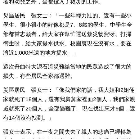
者和幼兒之外，全都投入了救災的工作。
災區居民 張女士：「一些年輕力壯的、還有一些小
學生、很小很小的好像都是7、8歲的學生、中學生全
部都當志願者，給大家在幫忙運送救災物資呀、打掃
衛生呀，給大家提水供水。校園裏現在沒有水，要在
將近1,000米遠的地方提水。」
這次舟曲特大泥石流災難給當地的民眾造成了很大的
損失，有些居民全家都遇難。
災區居民 張女士：「像我們家的話，我大姐和2姐倆
家就死了18個人，還有我舅舅家裡面2個人，我們家親
戚就死了20個人，全部遇難了。現在找出來才6個，還
有14個沒有找到。」
張女士表示，在一夜之間失去了親人的悲痛已經轉為