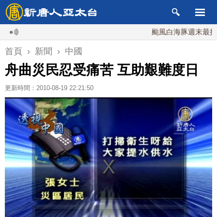
颱風白海豚週末最接近台灣
首頁
›
新聞
›
中國
舟曲災民忍受痛苦 互助艱難度日
更新時間：2010-08-19 22:21:50