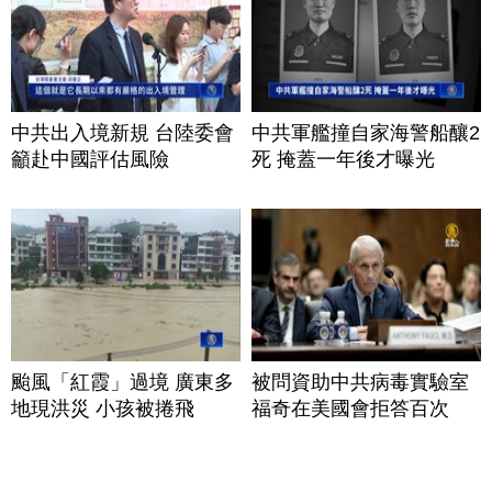
中共出入境新規 台陸委會
中共軍艦撞自家海警船釀2
籲赴中國評估風險
死 掩蓋一年後才曝光
颱風「紅霞」過境 廣東多
被問資助中共病毒實驗室
地現洪災 小孩被捲飛
福奇在美國會拒答百次