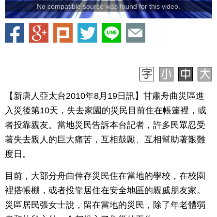
No compatible source was found for this video.
【新唐人亞太台2010年8月19日訊】甘肅舟曲災區進
入災後第10天，失去家園的災民目前住在帳篷裡，或
者投靠親友。當地災民告訴本台記者，許多民眾忍受
著失去親人的巨大痛苦，互相鼓勵、互相幫助著艱難
度日。
目前，大部分舟曲倖存災民住在當地的學校，在校園
裡搭帳棚，或者投靠居住在安全地區的親戚朋友家。
災區居民張女士說，留在當地的災民，除了年老體弱