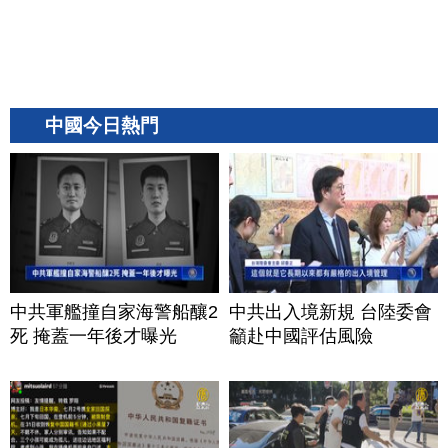
中國今日熱門
中共軍艦撞自家海警船釀2
中共出入境新規 台陸委會
死 掩蓋一年後才曝光
籲赴中國評估風險