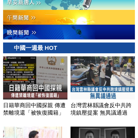
中國一週最 HOT
日籍華商回中國探親 傳遭
台灣雲林縣議會反中共跨
禁離境還「被恢復國籍」
境鎮壓提案 無異議通過