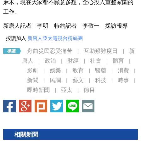
麻木，現在大家都不願意多想，全心投入重整家園的
工作。
新唐人記者 李明 特約記者 李敬一 採訪報導
按讚加入
新唐人亞太電視台粉絲團
舟曲災民忍受痛苦
互助艱難度日
新
|
|
唐人
政治
財經
社會
體育
|
|
|
|
|
影劇
娛樂
教育
醫藥
消費
|
|
|
|
|
新聞
民調
藝文
科技
時事
|
|
|
|
|
即時新聞
亞太
節目
|
|
相關新聞