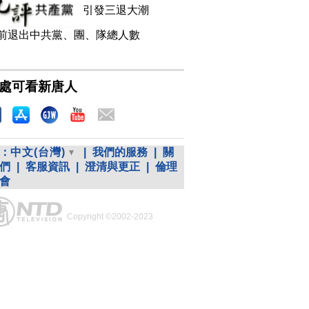
引發三退大潮
前退出中共黨、團、隊總人數
處可看新唐人
：
中文(台灣)
|
我們的服務
|
關
們
|
客服資訊
|
澄清與更正
|
倫理
會
Copyright ©2002-2023