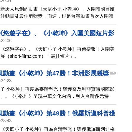
:20:31
新唐人原創的動畫《天庭小子 小乾坤》，入圍韓國首爾
最佳動畫及最佳剪輯獎，而這，也是台灣動畫首次入圍韓
影展。
《悠遊字在》、《小乾坤》入圍美國短片影
:22:06
《悠遊字在》、《天庭小子 小乾坤》再傳捷報！入圍美
short-filmz.com）「最佳短片」。
規動畫《小乾坤》第47勝！非洲影展獲獎
:34:23
子 小乾坤》再度為臺灣爭光！榮獲奈及利亞實時國際影
畫」。《小乾坤》呈現中華文化內涵，融入台灣多元特
囊括全球47座國際獎項，包括臺灣第一座美國休士頓國
童節目金獎」，讓臺灣的文創實力，再度在國際發光。
規動畫《小乾坤》第49勝！俄羅斯邁科普獲
:38:43
《天庭小子 小乾坤》再為台灣爭光！榮獲俄羅斯阿迪格