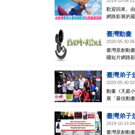
2019-10-08 01
歡迎回來。由
網路影展的
國首爾網路
臺灣動畫
2020-05-30 05
展
臺灣原創動畫
國短片網路影展（
臺灣弟子
2020-05-30 02
動畫《天庭小
展「最佳動
色，至今已經
際影展「兒
臺灣弟子
2019-10-14 04
最佳動畫
臺灣原創動畫