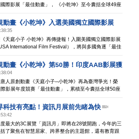
國際影展「最佳動畫」， 《小乾坤》至今囊括全球49座
規動畫《小乾坤》入選美國獨立國際影展
:38:35
《天庭小子 小乾坤》再傳捷報！入圍美國獨立國際影展
t USA International Film Festival），將與多國角逐「最佳
。
規動畫《小乾坤》第50勝！印度AAB影展獲
:38:04
唐人原創動畫《天庭小子─小乾坤》再為臺灣爭光！榮
國際影展年度競賽「最佳動畫」，累積至今囊括全球50座
入圍全球五大洲的39個國家，超過100個影展。《小乾
的《弟子規》，轉換成趣味的現代生活戲劇故事，讓孩子
界科技有亮點！資訊月展前先睹為快
習「道德重於財富學識」的核心價值。
:53:42
度最大的3C展覽「資訊月」即將在28號開跑，今年的三
包括了聚焦在智慧居家、跨界整合的主題館，還有教育跟
跟著鏡頭帶您先睹為快。