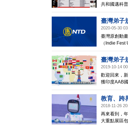
共和國邁科普
國際獎項。
臺灣弟子
2020-05-30 03
臺灣原創動畫
（Indie Fes
動畫短片」
臺灣弟子
2019-10-14 00
最佳動畫
歡迎回來，新
獲印度AAB
國際獎項，並
坤》將艱深
教育、跨
從娛樂中學
2018-11-26 20
再來看到，年
大重點展區
電競展區，