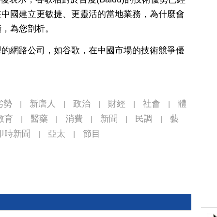
在中國建立更敏捷、更靈活的當地業務，為什麼會
橫，為您剖析。
型的網路公司，如谷歌，在中國市場的技術競爭優
劣勢
新唐人
政治
財經
社會
體
|
|
|
|
|
教育
醫藥
消費
新聞
民調
藝
|
|
|
|
|
即時新聞
亞太
節目
|
|