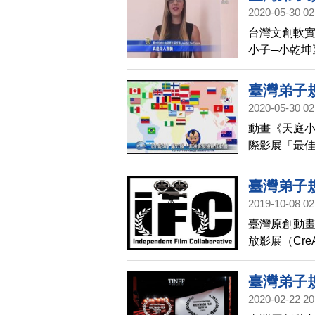
2020-05-30 02
人驚艷！
台灣文創軟
小子─小乾坤
肯定，評審
臺灣弟子
2020-05-30 02
畫
動畫《天庭小
際影展「最
特色，至今已
際影展「兒
臺灣弟子
2019-10-08 02
影展
臺灣原創動畫
放影展（CreAct
臺灣弟子
2020-02-22 20
圖