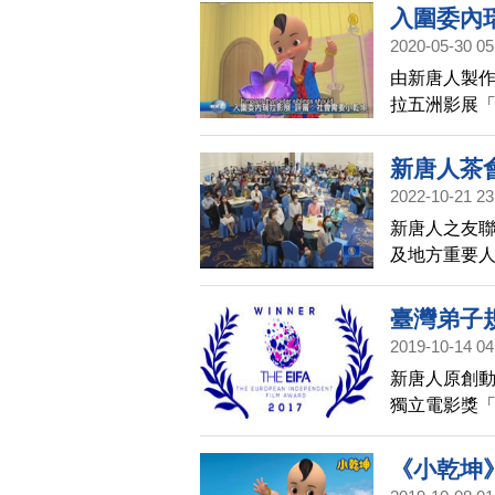
入圍委內
2020-05-30 05
由新唐人製作
拉五洲影展
值，正是目
新唐人茶
2022-10-21 23
新唐人之友聯
及地方重要
化，秉持真
臺灣弟子
2019-10-14 04
佳動畫
新唐人原創動
獨立電影獎「
五大洲的39
《小乾坤