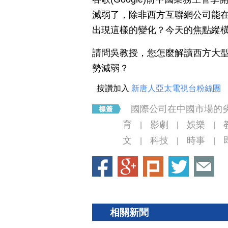
減弱了，除非西方互聯網公司能
出現這樣的變化？今天的焦點縱
請問吳教授，您怎麼解讀西方大
勢減弱？
按讚加入
新唐人亞太電視台粉絲團
國際公司在中國市場的
育
影劇
娛樂
|
|
|
文
科技
時事
|
|
|
相關新聞