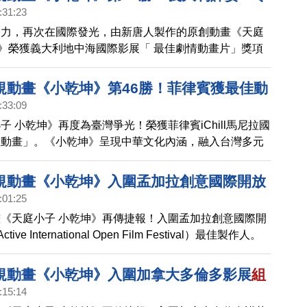
:31:23
實力，再次在國際發光，由新唐人製作的原創動畫《天庭
》榮獲義大利地中海國際影展「 最佳劇情動畫片」獎項
表示在色彩和情節方面，《小乾坤》都獲得很好的評分。
規動畫《小乾坤》第46勝！菲律賓獲最佳動
:33:09
子 小乾坤》再度為臺灣爭光！榮獲菲律賓iChill馬尼拉國
佳動畫」。《小乾坤》呈現中華文化內涵，融入台灣多元
囊括全球46座國際獎項，包括臺灣第一座美國休士頓國
童節目金獎」，讓臺灣的文創實力，再度在國際發光。
規動畫《小乾坤》入圍孟加拉創意國際開放
:01:25
《天庭小子 小乾坤》再傳捷報！入圍孟加拉創意國際開
ive International Open Film Festival）最佳製作人。
規動畫《小乾坤》入圍加拿大多倫多影展
組
:15:14