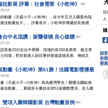
瑞拉影展 評審：社會需要《小乾坤》
:45:54
目
的動畫《天庭小子─小乾坤》，在今年五月入圍委內瑞
人
「最佳動畫短片」。評審表示，小乾坤所傳遞的良善價
前政局動盪的委內瑞拉所需要的。
隨
會台中名流讚：振聾發聵.良心媒體
:07:10
誼茶會20日在台中舉辦，現場約有200名商界、藝文界
語言
人士到場，對於新唐人節目秉持發揚道德良善、傳統文
於我
相報導，貴賓讚賞，在當今社會具有振聾發聵的精神。
委員
規動畫《小乾坤》第51勝！法國電影獎獲最
:54:00
畫《天庭小子─小乾坤》再為臺灣爭光！榮獲法國歐洲
最佳動畫」，累積至今囊括全球51座國際獎項，並入圍
個國家，超過100個影展。
》雙項入圍韓國影展 台灣動畫首例