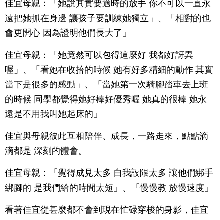
佳宜母親：「她說其實要適時的放手 你不可以一直永
遠把她抓在身邊 讓孩子要訓練她獨立」、「相對的也
會更開心 因為證明他們長大了」
佳宜母親：「她竟然可以包得這麼好 我都好訝異
喔」、「看她在收拾的時候 她有好多精細的動作 其實
當下是很多的感動」、「當她第一次騎腳踏車去上班
的時候 同學都覺得她好棒好優秀喔 她真的很棒 她永
遠是不用我叫她起床的」
佳宜與母親彼此互相陪伴、成長，一路走來，點點滴
滴都是 深刻的體會。
佳宜母親：「覺得成見太多 自我設限太多 讓他們綁手
綁腳的 是我們給的時間太短」、「慢慢教 放慢速度」
看著佳宜從甚麼都不會到現在忙碌穿梭的身影，佳宜