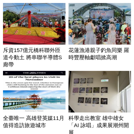
斥資157億元橋科聯外匝
花蓮漁港親子釣魚同樂 羅
道今動土 將串聯半導體S
時豐壓軸獻唱掀高潮
廊帶
全臺唯一 高雄登英媒11月
科學走出教室 雄中雄女
值得造訪旅遊城市
「AI 詠唱」成果展潮州開
展