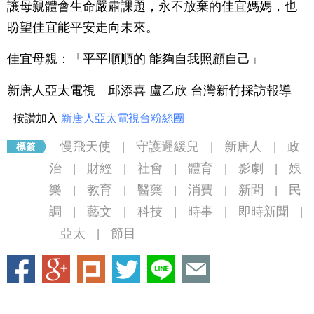
讓母親體會生命嚴肅課題，永不放棄的佳宜媽媽，也
盼望佳宜能平安走向未來。
佳宜母親：「平平順順的 能夠自我照顧自己」
新唐人亞太電視 邱添喜 盧乙欣 台灣新竹採訪報導
按讚加入
新唐人亞太電視台粉絲團
慢飛天使
守護遲緩兒
新唐人
政
|
|
|
治
財經
社會
體育
影劇
娛
|
|
|
|
|
樂
教育
醫藥
消費
新聞
民
|
|
|
|
|
調
藝文
科技
時事
即時新聞
|
|
|
|
|
亞太
節目
|