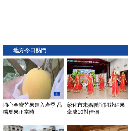
地方今日熱門
埔心金蜜芒果進入產季 品
彰化市未婚聯誼開花結果
嚐夏果正當時
牽成10對佳偶