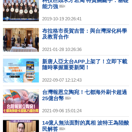
科技巨頭求才若渴 特質關鍵字：基礎
能力強
2019-10-19 20:26:41
布拉格市長賀吉普：與台灣深化科學
及教育合作
2021-01-28 10:26:36
新唐人亞太台APP上架了！立即下載
隨時掌握重要新聞！
2022-09-07 12:12:43
台灣報恩立陶宛！七都海外刷卡超過
25億台幣
2021-09-06 15:01:24
14億人無法面對的真相 波特王為陸酸
民解答