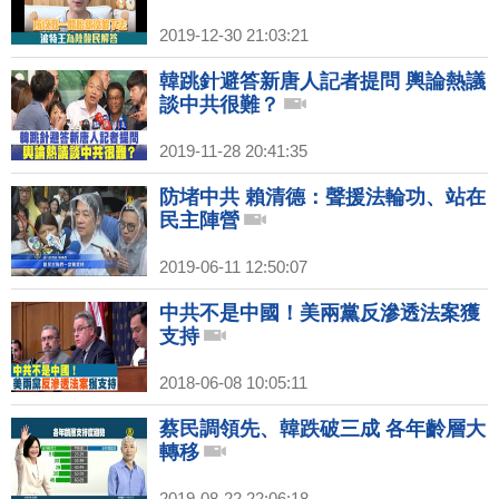
2019-12-30 21:03:21
韓跳針避答新唐人記者提問 輿論熱議
談中共很難？
2019-11-28 20:41:35
防堵中共 賴清德：聲援法輪功、站在
民主陣營
2019-06-11 12:50:07
中共不是中國！美兩黨反滲透法案獲
支持
2018-06-08 10:05:11
蔡民調領先、韓跌破三成 各年齡層大
轉移
2019-08-22 22:06:18