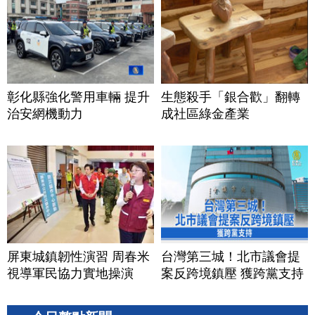
彰化縣強化警用車輛 提升
生態殺手「銀合歡」翻轉
治安網機動力
成社區綠金產業
屏東城鎮韌性演習 周春米
台灣第三城！北市議會提
視導軍民協力實地操演
案反跨境鎮壓 獲跨黨支持