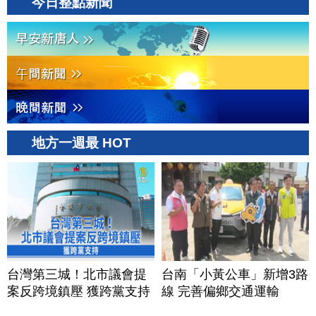
今日整點新聞
地方一週最 HOT
台灣第三城！北市議會提
台南「小黃公車」新增3路
案反跨境鎮壓 獲跨黨支持
線 完善偏鄉交通運輸