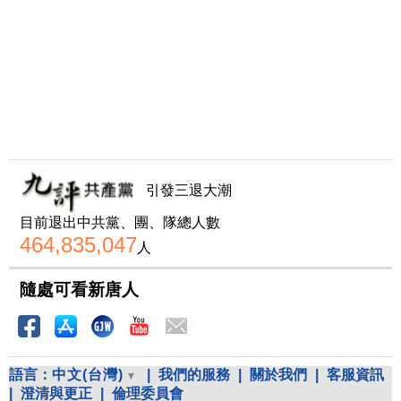
引發三退大潮
目前退出中共黨、團、隊總人數
464,835,047
人
隨處可看新唐人
語言：
中文(台灣)
|
我們的服務
|
關於我們
|
客服資訊
|
澄清與更正
|
倫理委員會