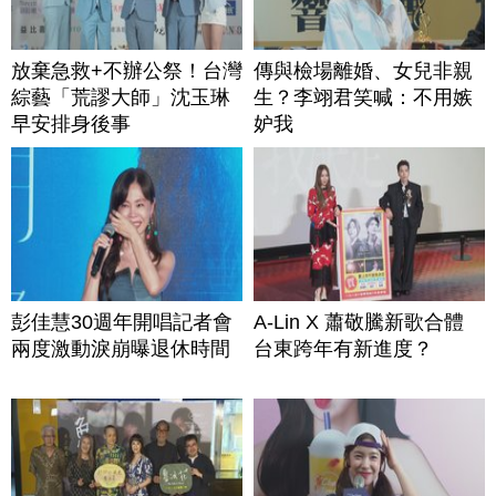
放棄急救+不辦公祭！台灣
傳與檢場離婚、女兒非親
綜藝「荒謬大師」沈玉琳
生？李翊君笑喊：不用嫉
早安排身後事
妒我
彭佳慧30週年開唱記者會
A-Lin X 蕭敬騰新歌合體
兩度激動淚崩曝退休時間
台東跨年有新進度？