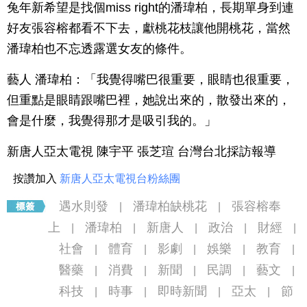
兔年新希望是找個miss right的潘瑋柏，長期單身到連
好友張容榕都看不下去，獻桃花枝讓他開桃花，當然
潘瑋柏也不忘透露選女友的條件。
藝人 潘瑋柏：「我覺得嘴巴很重要，眼睛也很重要，
但重點是眼睛跟嘴巴裡，她說出來的，散發出來的，
會是什麼，我覺得那才是吸引我的。」
新唐人亞太電視 陳宇平 張芝瑄 台灣台北採訪報導
按讚加入
新唐人亞太電視台粉絲團
遇水則發
潘瑋柏缺桃花
張容榕奉
|
|
上
潘瑋柏
新唐人
政治
財經
|
|
|
|
|
社會
體育
影劇
娛樂
教育
|
|
|
|
|
醫藥
消費
新聞
民調
藝文
|
|
|
|
|
科技
時事
即時新聞
亞太
節
|
|
|
|