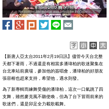
No compatible source was found for this video.
【新唐人亞太台2011年2月19日訊】儘管今天台北整
天都下著雨，不過還是有相當多潘瑋柏的歌迷聚集在
台北車站前廣場，參加他的簽唱會，潘瑋柏的好朋友
張容榕也趕來支持，希望他，遇水則發。
為了新專輯而練舞受傷的潘瑋柏，這次一口氣跳了四
支舞，雖然麥克風不聽使喚，但為了台下冒雨前來的
歌迷們，還是卯足全力載歌載舞。