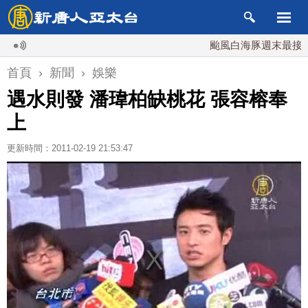
颱風白海豚週末最接近台灣
首頁
›
新聞
›
娛樂
遇水則發 潘瑋柏缺桃花 張容榕奉
上
更新時間：2011-02-19 21:53:47