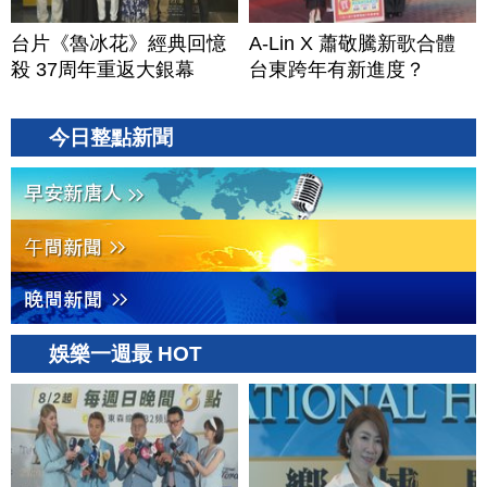
台片《魯冰花》經典回憶
A-Lin X 蕭敬騰新歌合體
殺 37周年重返大銀幕
台東跨年有新進度？
今日整點新聞
娛樂一週最 HOT