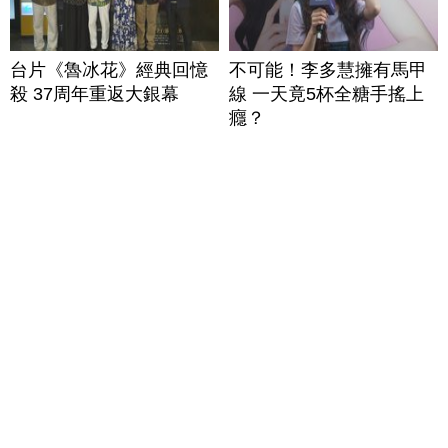
台片《魯冰花》經典回憶
不可能！李多慧擁有馬甲
殺 37周年重返大銀幕
線 一天竟5杯全糖手搖上
癮？