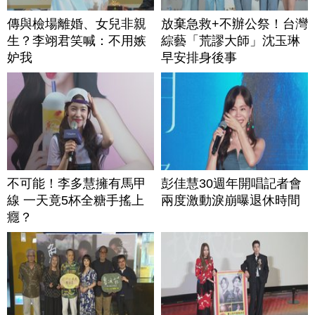
傳與檢場離婚、女兒非親
放棄急救+不辦公祭！台灣
生？李翊君笑喊：不用嫉
綜藝「荒謬大師」沈玉琳
妒我
早安排身後事
不可能！李多慧擁有馬甲
彭佳慧30週年開唱記者會
線 一天竟5杯全糖手搖上
兩度激動淚崩曝退休時間
癮？