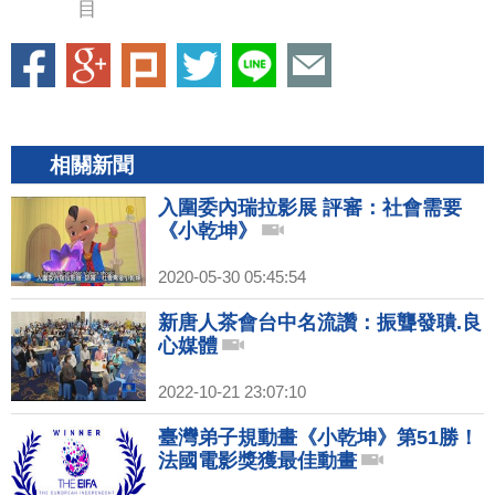
目
相關新聞
入圍委內瑞拉影展 評審：社會需要
《小乾坤》
2020-05-30 05:45:54
新唐人茶會台中名流讚：振聾發聵.良
心媒體
2022-10-21 23:07:10
臺灣弟子規動畫《小乾坤》第51勝！
法國電影獎獲最佳動畫