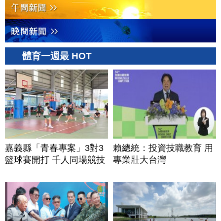
體育一週最 HOT
嘉義縣「青春專案」3對3
賴總統：投資技職教育 用
籃球賽開打 千人同場競技
專業壯大台灣