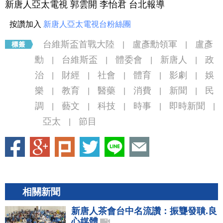
新唐人亞太電視 郭雲開 李怡君 台北報導
按讚加入
新唐人亞太電視台粉絲團
台維斯盃首戰大陸
盧彥勳領軍
盧彥
|
|
勳
台維斯盃
體委會
新唐人
政
|
|
|
|
治
財經
社會
體育
影劇
娛
|
|
|
|
|
樂
教育
醫藥
消費
新聞
民
|
|
|
|
|
調
藝文
科技
時事
即時新聞
|
|
|
|
|
亞太
節目
|
相關新聞
新唐人茶會台中名流讚：振聾發聵.良
心媒體