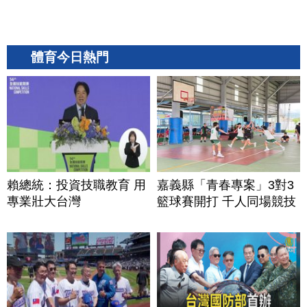
體育今日熱門
賴總統：投資技職教育 用
嘉義縣「青春專案」3對3
專業壯大台灣
籃球賽開打 千人同場競技