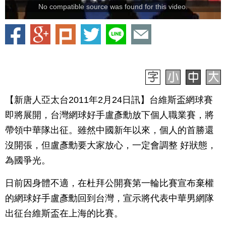
No compatible source was found for this video.
【新唐人亞太台2011年2月24日訊】台維斯盃網球賽
即將展開，台灣網球好手盧彥勳放下個人職業賽，將
帶領中華隊出征。雖然中國新年以來，個人的首勝還
沒開張，但盧彥勳要大家放心，一定會調整 好狀態，
為國爭光。
日前因身體不適，在杜拜公開賽第一輪比賽宣布棄權
的網球好手盧彥勳回到台灣，宣示將代表中華男網隊
出征台維斯盃在上海的比賽。