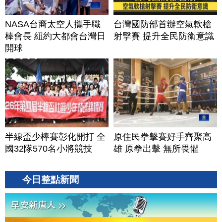
NASA台裔太空人攜手職
台灣國防部首辦空氣軟槍
棒會長 紐約大都會台灣日
射擊賽 提升全民防衛意識
開球
半線盃少棒賽彰化開打 全
原住民拳擊賽好手齊聚高
國32隊570名小將競技
雄 原拳出擊 無所畏懼
今日整點新聞