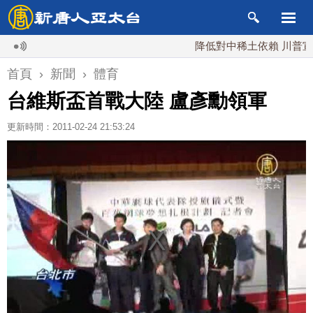
降低對中稀土依賴 川普宣布礦業
首頁
›
新聞
›
體育
台維斯盃首戰大陸 盧彥勳領軍
更新時間：2011-02-24 21:53:24