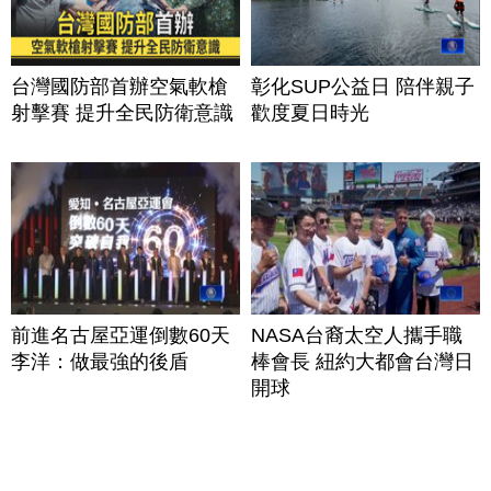
台灣國防部首辦空氣軟槍
彰化SUP公益日 陪伴親子
射擊賽 提升全民防衛意識
歡度夏日時光
前進名古屋亞運倒數60天
NASA台裔太空人攜手職
李洋：做最強的後盾
棒會長 紐約大都會台灣日
開球