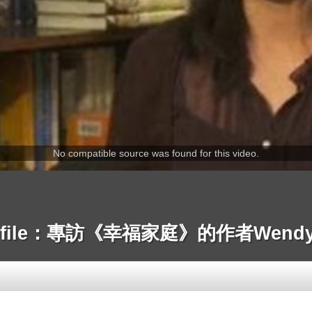
No compatible source was found for this video.
rofile：專訪《幸福家庭》的作者Wendy 