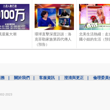
0萬退黨大潮
環球直擊深度訪談：洛
北美生活熱綫：走
克菲勒家族第四代傳人
國小姐的生活（預
（預告）
服務
|
關於我們
|
客服資訊
|
澄清與更正
|
倫理委員
002-2023