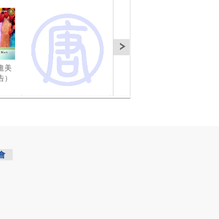
進美
瑞典的約塔運河
瑞典一遊
The 
告）
of 
會