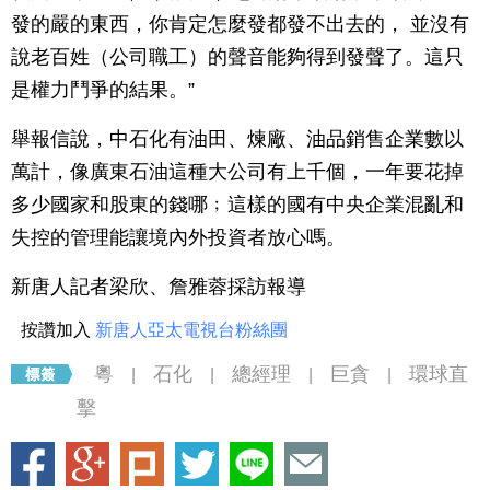
發的嚴的東西，你肯定怎麼發都發不出去的， 並沒有
說老百姓（公司職工）的聲音能夠得到發聲了。這只
是權力鬥爭的結果。”
舉報信說，中石化有油田、煉廠、油品銷售企業數以
萬計，像廣東石油這種大公司有上千個，一年要花掉
多少國家和股東的錢哪﹔這樣的國有中央企業混亂和
失控的管理能讓境內外投資者放心嗎。
新唐人記者梁欣、詹雅蓉採訪報導
按讚加入
新唐人亞太電視台粉絲團
粵
石化
總經理
巨貪
環球直
|
|
|
|
擊