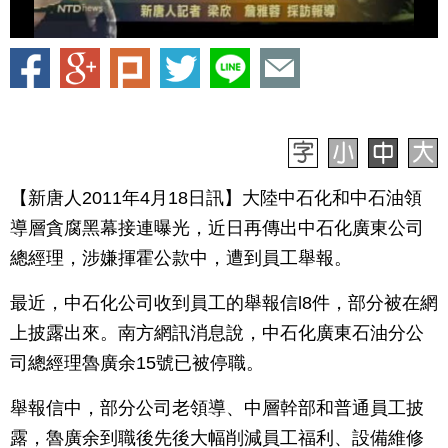
【新唐人2011年4月18日訊】大陸中石化和中石油領
導層貪腐黑幕接連曝光，近日再傳出中石化廣東公司
總經理，涉嫌揮霍公款中，遭到員工舉報。
最近，中石化公司收到員工的舉報信l8件，部分被在網
上披露出來。南方網訊消息說，中石化廣東石油分公
司總經理魯廣余15號已被停職。
舉報信中，部分公司老領導、中層幹部和普通員工披
露，魯廣余到職後先後大幅削減員工福利、設備維修