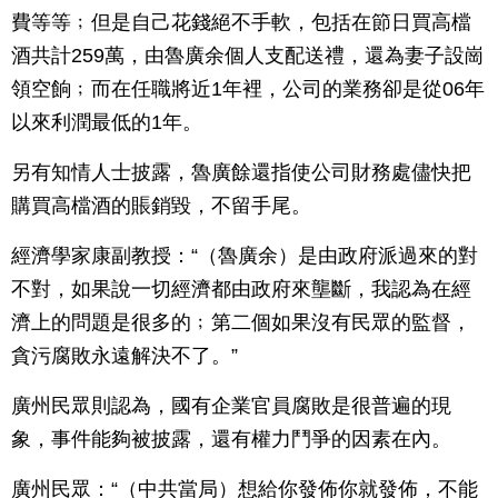
費等等﹔但是自己花錢絕不手軟，包括在節日買高檔
酒共計259萬，由魯廣余個人支配送禮，還為妻子設崗
領空餉﹔而在任職將近1年裡，公司的業務卻是從06年
以來利潤最低的1年。
另有知情人士披露，魯廣餘還指使公司財務處儘快把
購買高檔酒的賬銷毀，不留手尾。
經濟學家康副教授：“（魯廣余）是由政府派過來的對
不對，如果說一切經濟都由政府來壟斷，我認為在經
濟上的問題是很多的﹔第二個如果沒有民眾的監督，
貪污腐敗永遠解決不了。”
廣州民眾則認為，國有企業官員腐敗是很普遍的現
象，事件能夠被披露，還有權力鬥爭的因素在內。
廣州民眾：“（中共當局）想給你發佈你就發佈，不能