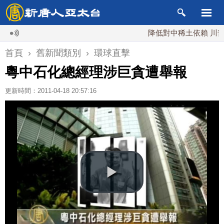
降低對中稀土依賴 川普宣布
首頁
›
舊新聞類別
›
環球直擊
粵中石化總經理涉巨貪遭舉報
更新時間：2011-04-18 20:57:16