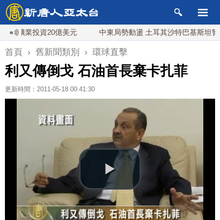
布礦業投資20億美元
中東局勢動盪 土耳其沙特巴基斯坦誓共
首頁
›
舊新聞類別
›
環球直擊
利又傳倒戈 石油首長棄卡扎菲
更新時間：2011-05-18 00:41:30