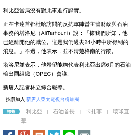
利比亞當局沒有對此事進行證實。
正在卡達首都杜哈訪問的反抗軍陣營主管財政與石油
事務的塔洛尼（AliTarhouni）說：「據我們所知，他
已經離開他的職位。這是我們過去24小時中所得到的
消息。」不過，他表示，並不清楚格南的行蹤。
塔洛尼並表示，他希望能夠代表利比亞出席6月的石油
輸出國組織（OPEC）會議。
新唐人記者林立綜合報導。
按讚加入
新唐人亞太電視台粉絲團
利比亞
石油首長
卡扎菲
環球直
|
|
|
擊