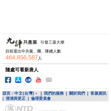
引發三退大潮
目前退出中共黨、團、隊總人數
464,856,587
人
隨處可看新唐人
語言：
中文(台灣)
|
我們的服務
|
關於我們
|
客服資訊
|
澄清與更正
|
倫理委員會