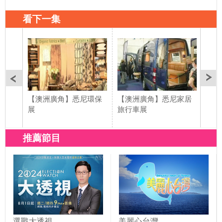
看下一集
【澳洲廣角】悉尼環保
【澳洲廣角】悉尼家居
【澳
展
旅行車展
市嘉
推薦節目
選戰大透視
美麗心台灣