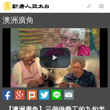
澳洲廣角
【澳洲廣角】三個做義工的九旬老