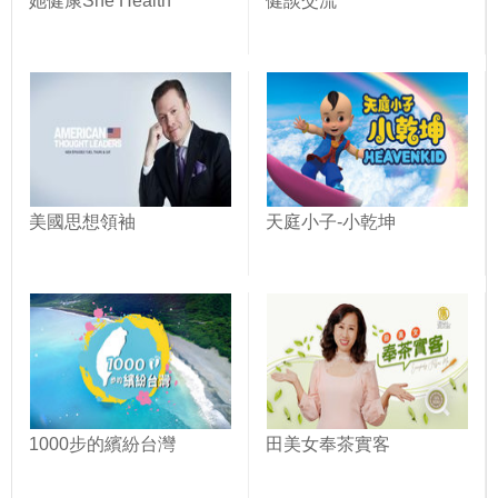
她健康She Health
健談交流
美國思想領袖
天庭小子-小乾坤
1000步的繽紛台灣
田美女奉茶實客