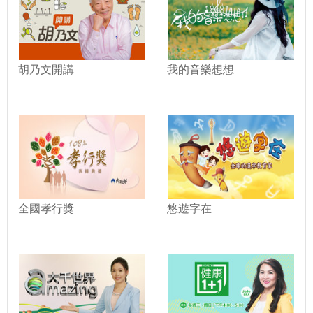
胡乃文開講
我的音樂想想
全國孝行獎
悠遊字在