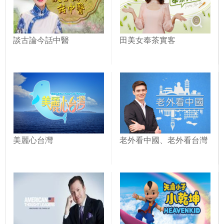
談古論今話中醫
田美女奉茶實客
美麗心台灣
老外看中國、老外看台灣