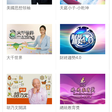
美國思想領袖
天庭小子-小乾坤
大千世界
財經趨勢4.0
胡乃文開講
總統教育獎