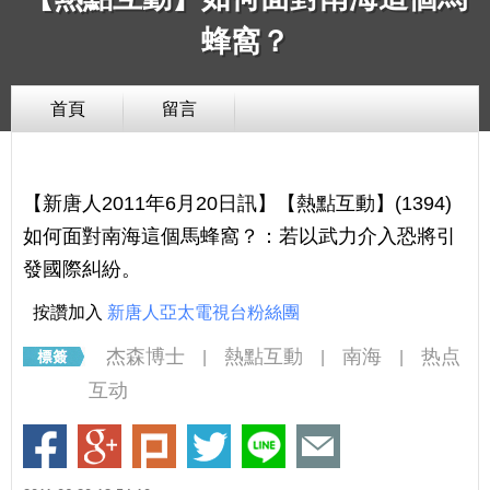
蜂窩？
首頁
留言
【新唐人2011年6月20日訊】【熱點互動】(1394)
如何面對南海這個馬蜂窩？：若以武力介入恐將引
發國際糾紛。
按讚加入
新唐人亞太電視台粉絲團
杰森博士
熱點互動
南海
热点
|
|
|
互动