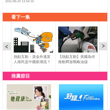
2011-06-20 13:54:10
看下一集
熱點互動：資金外逃富
【熱點互動】美國為何
【熱
人移民是中國新潮流？
推動釋放戰略油儲
歐洲
嗎？
推薦節目