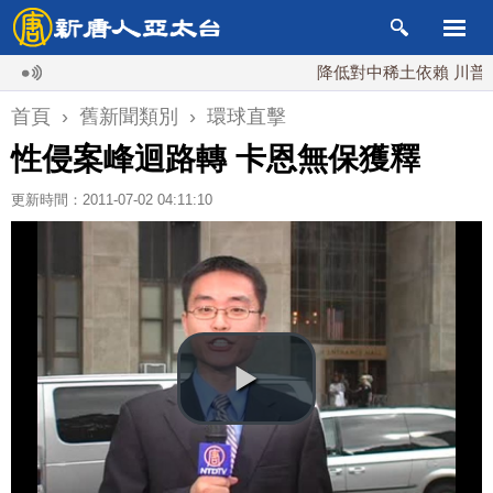
降低對中稀土依賴 川普宣布
首頁
›
舊新聞類別
›
環球直擊
性侵案峰迴路轉 卡恩無保獲釋
更新時間：2011-07-02 04:11:10