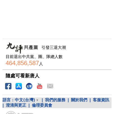
引發三退大潮
目前退出中共黨、團、隊總人數
464,856,587
人
隨處可看新唐人
語言：
中文(台灣)
|
我們的服務
|
關於我們
|
客服資訊
|
澄清與更正
|
倫理委員會