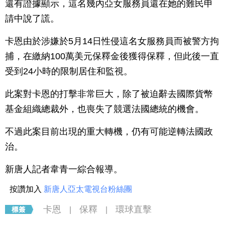
還有證據顯示，這名幾內亞女服務員還在她的難民申
請中說了謊。
卡恩由於涉嫌於5月14日性侵這名女服務員而被警方拘
捕，在繳納100萬美元保釋金後獲得保釋，但此後一直
受到24小時的限制居住和監視。
此案對卡恩的打擊非常巨大，除了被迫辭去國際貨幣
基金組織總裁外，也喪失了競選法國總統的機會。
不過此案目前出現的重大轉機，仍有可能逆轉法國政
治。
新唐人記者韋青一綜合報導。
按讚加入
新唐人亞太電視台粉絲團
卡恩
保釋
環球直擊
|
|