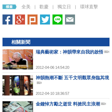
全美
歡慶
獨立日
環球直擊
|
|
|
相關新聞
瑞典藝術家：神韻帶來自我的啟悟
2012-04-06 14:54:20
神韻熱潮不斷 五千文明觀眾身臨其境
2012-04-10 18:36:57
金鐘悼方勵之逝世 料掀民主浪潮