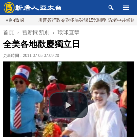
北約盟國
川普簽行政令對多晶矽課15%關稅 防堵中共傾銷
首頁
›
舊新聞類別
›
環球直擊
全美各地歡慶獨立日
更新時間：2011-07-05 07:09:20