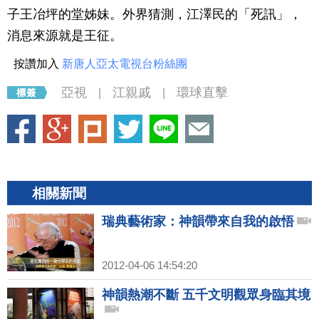
子王冶坪的堂姊妹。外界猜測，江澤民的「死訊」，
消息來源就是王征。
按讚加入
新唐人亞太電視台粉絲團
亞視
江親戚
環球直擊
|
|
相關新聞
瑞典藝術家：神韻帶來自我的啟悟
2012-04-06 14:54:20
神韻熱潮不斷 五千文明觀眾身臨其境