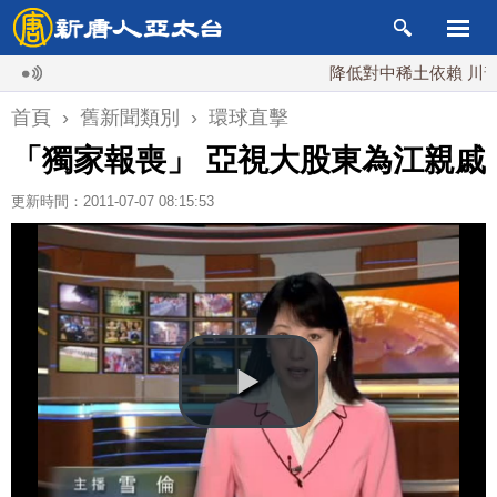
降低對中稀土依賴 川普宣
首頁
›
舊新聞類別
›
環球直擊
「獨家報喪」 亞視大股東為江親戚
更新時間：2011-07-07 08:15:53