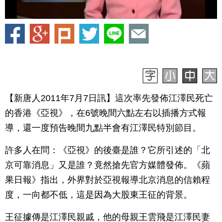
【新唐人2011年7月7日訊】這次率先發佈江澤民死亡
的香港《亞視》，在6號晚間六點左右以插播方式報
導，還一度預告晚間九點半會有江澤民特別節目。
許多人在問：《亞視》的後臺是誰？它所引述的「北
京可靠消息」又是誰？竟然搶先官方媒體發佈。《蘋
果日報》指出，外界對於亞視報導北京消息的信賴程
度，一向都不低，這是因為大股東王征的背景。
王征據傳是江澤民親戚，他的母親王雲飛是江澤民妻