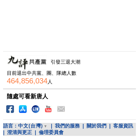
引發三退大潮
目前退出中共黨、團、隊總人數
464,856,034
人
隨處可看新唐人
語言：
中文(台灣)
|
我們的服務
|
關於我們
|
客服資訊
|
澄清與更正
|
倫理委員會