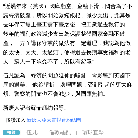
“近幾年來（英國）國庫虧空、金融下滑，國會為了不
讓經濟破產，所以開始緊縮銀根、減少支出，尤其是
去年保守黨上臺工黨下臺之後，把工黨過去執行的十
幾年的福利政策減少支出為保護整體國家金融不破
產，一方面講保守黨的做法有一定道理，我認為他做
的太快、太大、太過頭，使得過去長期享受福利的老
人、窮人一下承受不了，所以有怨氣”
伍凡認為，經濟的問題延伸的騷亂，會影響到英國下
屆的選舉。 他希望折中處理問題，否則引起的更大麻
煩、警察的開支也不會減少，與國庫無補。
新唐人記者蘇菲紐約報導。
按讚加入
新唐人亞太電視台粉絲團
伍凡
倫敦騷亂
環球直擊
|
|