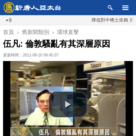
降低對中稀土依賴 川普宣
首頁
›
舊新聞類別
›
環球直擊
伍凡: 倫敦騷亂有其深層原因
更新時間：2011-08-10 09:45:07