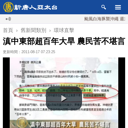
颱風白海豚襲沖繩 週末最近
首頁
›
舊新聞類別
›
環球直擊
滇中東部超百年大旱 農民苦不堪言
更新時間：2011-08-17 07:23:25