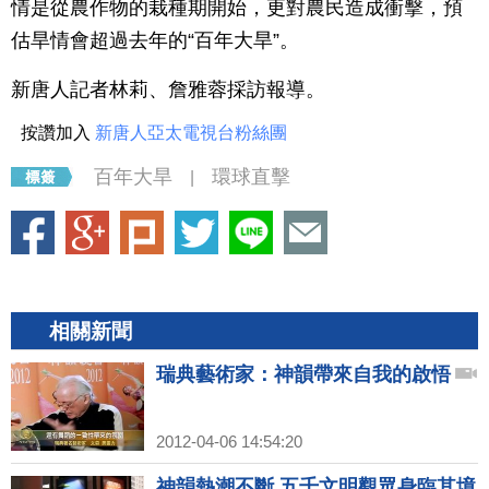
情是從農作物的栽種期開始，更對農民造成衝擊，預
估旱情會超過去年的“百年大旱”。
新唐人記者林莉、詹雅蓉採訪報導。
按讚加入
新唐人亞太電視台粉絲團
百年大旱
環球直擊
|
相關新聞
瑞典藝術家：神韻帶來自我的啟悟
2012-04-06 14:54:20
神韻熱潮不斷 五千文明觀眾身臨其境