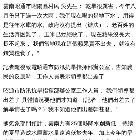
雲南昭通市昭陽區村民 吳先生："乾旱很厲害，今年八
月份只下過一次大雨，我們現在喝的是地下水， 用得
是往年水庫的水。政府沒有提出（辦法）， 老百姓的
生活真困難了， 玉米已經絕收了， 現在蘋果沒長大，
長不起來， 我們當地現在這個蘋果賣不出去， 就沒有
錢買糧食了。"
記者隨後致電昭通市防汛抗旱指揮部辦公室，告知農
民的反應時，工作人員表示領導都出差了
昭通市防汛抗旱指揮部辦公室工作人員：”我們領導都
出差了 具體情況要他們才知道 （記者：他們出差去了
解旱情去了嗎？）我不知道他們出差幹甚麼。”
據氣象部門預計，雲南共有25個縣降水創新低，持續
的夏旱造成水庫蓄水量遠遠低於去年。加上今年的旱