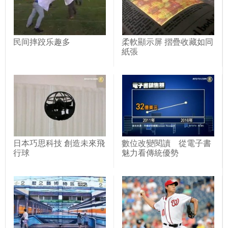
民间摔跤乐趣多
柔軟顯示屏 摺疊收藏如同
紙張
日本巧思科技 創造未來飛
數位改變閱讀 從電子書
行球
魅力看傳統優勢