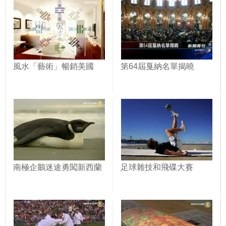
風水「藝術」暢銷美國
第64屆戛納名單揭曉
南極企鵝迷途勇闖新西蘭
足球雜技和飛碟大賽