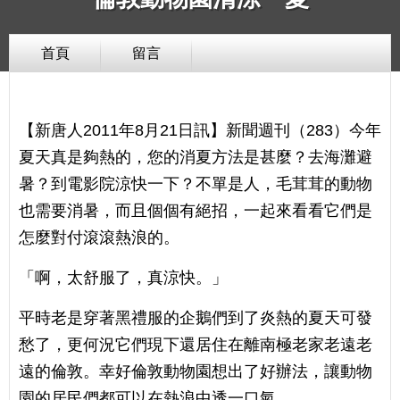
首頁
留言
【新唐人2011年8月21日訊】新聞週刊（283）今年
夏天真是夠熱的，您的消夏方法是甚麼？去海灘避
暑？到電影院涼快一下？不單是人，毛茸茸的動物
也需要消暑，而且個個有絕招，一起來看看它們是
怎麼對付滾滾熱浪的。
「啊，太舒服了，真涼快。」
平時老是穿著黑禮服的企鵝們到了炎熱的夏天可發
愁了，更何況它們現下還居住在離南極老家老遠老
遠的倫敦。幸好倫敦動物園想出了好辦法，讓動物
園的居民們都可以在熱浪中透一口氣。