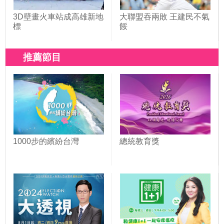
3D壁畫火車站成高雄新地
大聯盟吞兩敗 王建民不氣
標
餒
推薦節目
1000步的繽紛台灣
總統教育獎