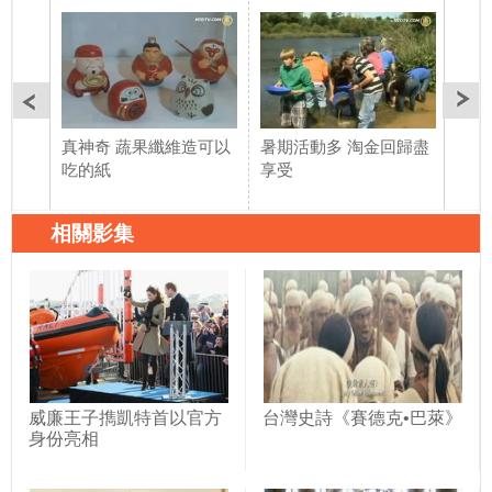
真神奇 蔬果纖維造可以
暑期活動多 淘金回歸盡
年齡
吃的紙
享受
液露
相關影集
威廉王子擕凱特首以官方
台灣史詩《賽德克•巴萊》
身份亮相