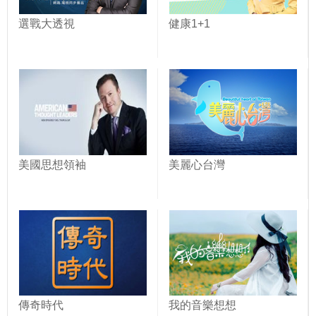
選戰大透視
健康1+1
美國思想領袖
美麗心台灣
傳奇時代
我的音樂想想