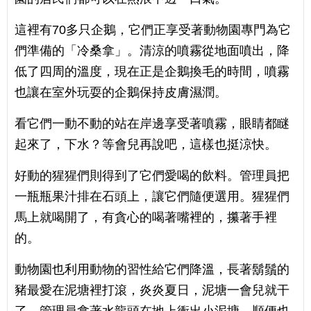
這裡有70多只企鵝，它們正享受著動物園專門為它
們準備的「冷桑拿」。清涼的噴霧從地面噴出，降
低了四周的溫度，現在正是企鵝換毛的時間，噴霧
也讓在室外玩耍的企鵝保持皮膚濕潤。
看它們一動不動的站在岸邊享受著噴霧，眼睛都瞇
起來了，下水？等會兒再說吧，這樣也挺涼快。
好動的猩猩們則得到了它們愛喝的飲料。管理員把
一瓶瓶果汁排在石頭上，讓它們隨便選用。猩猩們
馬上就喝開了，有貪心的喝著嘴裡的，攥著手裡
的。
動物園也利用動物的習性給它們降溫，長著鬍鬚的
豬最愛在泥塘裡打滾，炎炎夏日，泥塘一會兒就干
了。管理員拿著水龍頭在地上衝出小泥塘，順便也