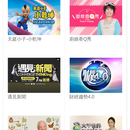
天庭小子-小乾坤
廚娘香Q秀
遇見新聞
財經趨勢4.0