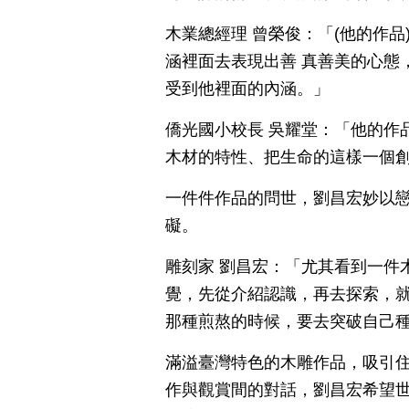
木業總經理 曾榮俊：「(他的作
涵裡面去表現出善 真善美的心態
受到他裡面的內涵。」
僑光國小校長 吳耀堂：「他的作
木材的特性、把生命的這樣一個
一件件作品的問世，劉昌宏妙以
礙。
雕刻家 劉昌宏：「尤其看到一件
覺，先從介紹認識，再去探索，
那種煎熬的時候，要去突破自己
滿溢臺灣特色的木雕作品，吸引
作與觀賞間的對話，劉昌宏希望