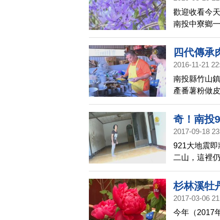
歡迎收看今天
南投中寮鄉
過的民眾忍
四代傳承
2016-11-21 22
南投縣竹山
產番薯粉做
奇！南投9
2017-09-18 23
921大地震
二山，這裡
好像被磁力
杉林溪牡
2017-03-06 21
今年（201