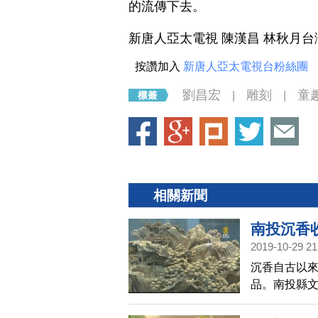
的流傳下去。
新唐人亞太電視 陳漢昌 林秋月
按讚加入
新唐人亞太電視台粉絲團
劉昌宏
雕刻
童
|
|
相關新聞
南投沉香
2019-10-29 21
沉香自古以
品。南投縣文
維肖，只要