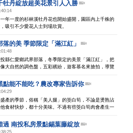
千牡丹綻放超美花景引人入勝
:40:14
，一年一度的杉林溪牡丹花也開始盛開，園區內上千株的
放，吸引不少愛花人士到場欣賞。
部落的美 季節限定「滿江紅」
:01:48
南投縣仁愛鄉武界部落，冬季限定的美景「滿江紅」，把
得像大自然的調色盤，五彩繽紛，遊客慕名來搶拍，導覽
煩的教導手機拍攝的技巧，讓武界吊橋下相當熱鬧。
黑點能不能吃？農改專家告訴你
:04:29
筍盛產的季節，俗稱「美人腿」的筊白筍，不論是燙熟沾
其他食材快炒，都十分美味。不過有些筊白筍肉會產生一
，到底還能不能吃？眾說紛紜，我們請專家來告訴你 。
錯過 南投私房景點錫葉藤綻放
:38:25