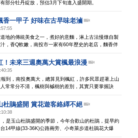
有部分牡丹綻放，預估3月下旬進入盛開期。
飄香一甲子 好味在古早味老滷
:57:55
最道地的傳統美食之一，煮好的意麵，淋上古法慢燉自製
汁，香Q軟嫩，南投市一家有60年歷史的老店，麵香伴
受饕客喜愛。
紅！未來三週奧萬大賞楓最浪漫
:40:35
連報到，南投奧萬大，總算見到楓紅，許多民眾趕著上山
多人常常分不清，楓樹與槭樹的差別，其實只要掌握訣
大致就能分辨出來。
山杜鵑盛開 賞花遊客絡繹不絕
:10:38
月，是玉山杜鵑盛開的季節，今年合歡山的杜鵑，提早約
台14甲線(33-36K)公路兩旁、小奇萊步道杜鵑花大爆
有合歡東峰、主峰、石門山的山腳下，會逐漸往山頂上