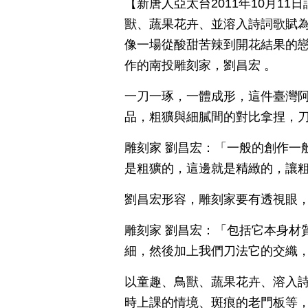
【新唐人亞太台2011年10月1
獸、蔬果花卉、並溶入詩詞歌賦
像一場從酸甜苦辣到開花結果的
作的南投雕刻家，劉昌宏 。
一刀一琢，一體成形，這件臺灣
品，粗獷與細膩間的對比拿捏，
雕刻家 劉昌宏：「一般的創作一
是粗獷的，這邊就是精緻的，讓
劉昌宏形容，雕刻家要有透視眼
雕刻家 劉昌宏：「包括它本身材
細，然後加上我們刀法它的交織
以童趣、鳥獸、蔬果花卉、溶入詩
時上課的情境、斑痕的老門板等