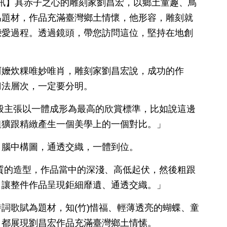
1日訊】具赤子之心的雕刻家劉昌宏，以鄉土童趣、鳥
為題材，作品充滿臺灣鄉土情懷，他形容，雕刻就
戀愛過程。透過鏡頭，帶您訪問這位，堅持在地創
阿嬤炊粿唯妙唯肖，雕刻家劉昌宏說，成功的作
刀法層次，一定要分明。
般主張以一體成形為最高的欣賞標準，比如說這邊
粗獷跟精緻產生一個美學上的一個對比。」
，腦中構圖，通透交織，一體到位。
質的造型，作品當中的深淺、高低起伏，然後粗跟
，讓整件作品呈現鉅細靡遺、通透交織。」
詞歌賦為題材，知(竹)惜福、輕薄透亮的蝴蝶、童
，都展現劉昌宏作品充滿臺灣鄉土情愫。