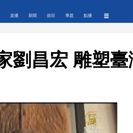
直播
新聞
節目
專題
點播
家劉昌宏 雕塑臺