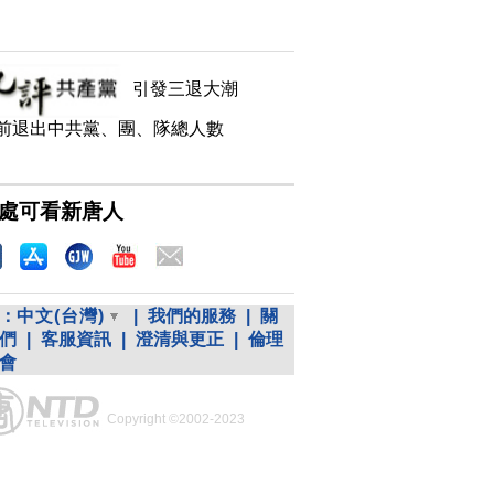
引發三退大潮
前退出中共黨、團、隊總人數
處可看新唐人
：
中文(台灣)
|
我們的服務
|
關
們
|
客服資訊
|
澄清與更正
|
倫理
會
Copyright ©2002-2023