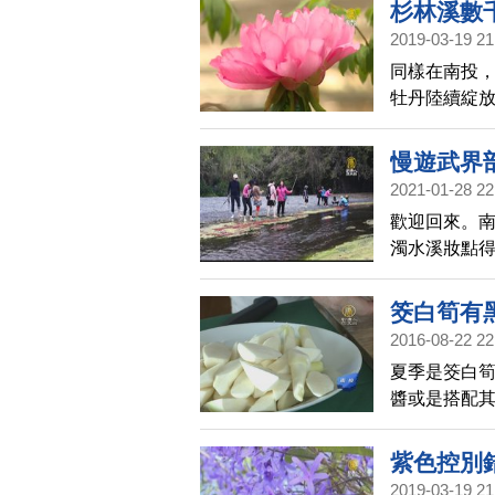
杉林溪數
2019-03-19 21
同樣在南投
牡丹陸續綻
慢遊武界
2021-01-28 22
歡迎回來。
濁水溪妝點
員也不厭其
筊白筍有
2016-08-22 22
夏季是筊白
醬或是搭配
顆顆黑色斑點
紫色控別
2019-03-19 21