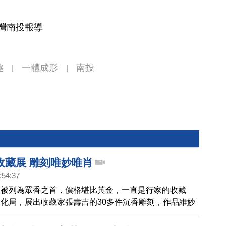
台灣南投報導
趣
一體成形
南投
|
|
收藏展 雕刻唯妙唯肖
:54:37
來被列為眾香之首，價格堪比黃金，一直是行家的收藏
化局，展出收藏家張壽吉的30多件沉香雕刻，作品維妙
走進展覽區域，就先聞到滿室幽香，令人心曠神怡。