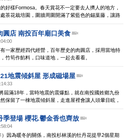
的好樣Formosa。春天賞花不一定要去人擠人的地方，
一處茶花栽培園，圍牆周圍開滿了紫藍色的錫葉藤，讓路
不住駐足觀賞。
肉圓店 南投百年廟口美食
:04:00
鎮有一家歷經四代經營，百年歷史的肉圓店，採用當地特
皮，竹筍作餡料，口味道地，一起去看看。
21地震傾斜屋 形成磁場屋
:14:33
即將屆滿18年，當時地震的震爆點，就在南投國姓鄉九份
仍然保留了一棟地震傾斜屋，走進屋裡會讓人頭暈目眩，
吸住，形成奇特現象，一起去看看。
丹季登場 櫻花.鬱金香也齊放
:58:04
7年）因為暖冬的關係，南投杉林溪的牡丹花提早2個星期