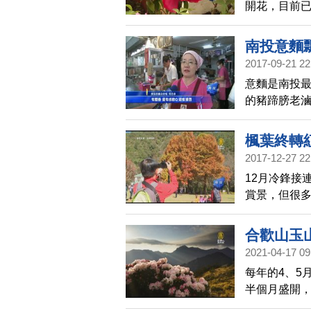
開花，目前已
南投意麵
2017-09-21 22
意麵是南投
的豬蹄膀老滷
著肉香，深
楓葉終轉
2017-12-27 22
12月冷鋒接
賞景，但很
竅，從外觀
合歡山玉
2021-04-17 09
每年的4、5
半個月盛開，
發，後續還