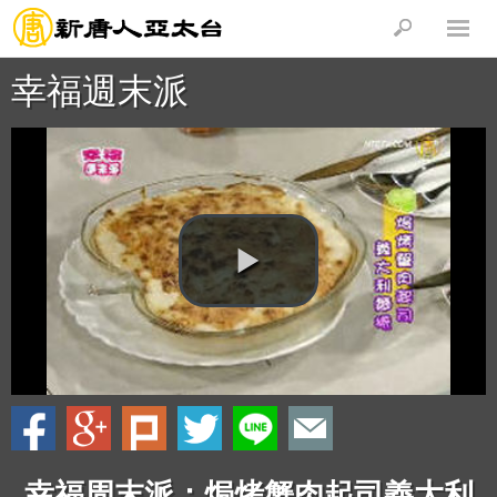
幸福週末派
幸福周末派：焗烤蟹肉起司義大利