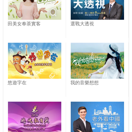
田美女奉茶實客
選戰大透視
悠遊字在
我的音樂想想