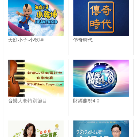
天庭小子-小乾坤
傳奇時代
音樂大賽特別節目
財經趨勢4.0