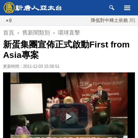
降低對中稀土依賴 川普宣布
首頁
›
舊新聞類別
›
環球直擊
新蛋集團宣佈正式啟動First from
Asia專案
更新時間：2011-12-03 15:58:51