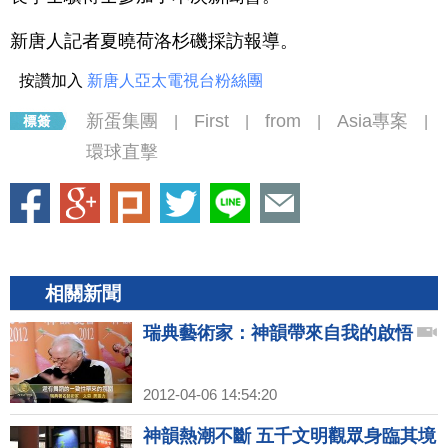
新唐人記者夏曉荷洛杉磯採訪報導。
按讚加入
新唐人亞太電視台粉絲團
新蛋集團
First
from
Asia專案
|
|
|
|
環球直擊
相關新聞
瑞典藝術家：神韻帶來自我的啟悟
2012-04-06 14:54:20
神韻熱潮不斷 五千文明觀眾身臨其境