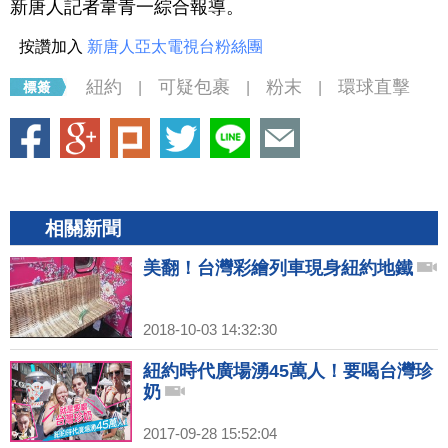
新唐人記者韋青一綜合報導。
按讚加入
新唐人亞太電視台粉絲團
紐約
可疑包裹
粉末
環球直擊
|
|
|
相關新聞
美翻！台灣彩繪列車現身紐約地鐵
2018-10-03 14:32:30
紐約時代廣場湧45萬人！要喝台灣珍
奶
2017-09-28 15:52:04