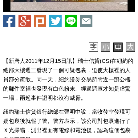
【新唐人2011年12月15日訊】瑞士信貸(CS)在紐約的
總部大樓週三發現了一個可疑包裹，迫使大樓裡的人
員部分疏散。同一天，紐約證券交易所附近一辦公樓
的郵件室裡也發現有白色粉末。經過調查才知是虛驚
一場，兩起事件證明都沒有威脅。
紐約瑞士信貸銀行總部在聲明中說，當收發室發現可
疑包裹後就報了警。警方表示，該公司對包裹進行了
Ｘ光掃瞄，測出裡面有電線和電池後，認為這個包裹