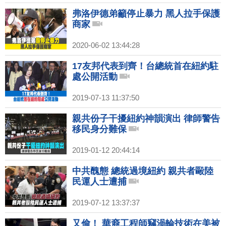
弗洛伊德弟籲停止暴力 黑人拉手保護
商家
2020-06-02 13:44:28
17友邦代表到齊！台總統首在紐約駐
處公開活動
2019-07-13 11:37:50
親共份子干擾紐約神韻演出 律師警告
移民身分難保
2019-01-12 20:44:14
中共醜態 總統過境紐約 親共者毆陸
民運人士遭捕
2019-07-12 13:37:37
又偷！ 華裔工程師竊渦輪技術在美被