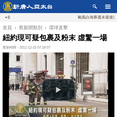
颱風白海豚週末最接近台灣
首頁
›
舊新聞類別
›
環球直擊
紐約現可疑包裹及粉末 虛驚一場
更新時間：2011-12-15 07:18:07