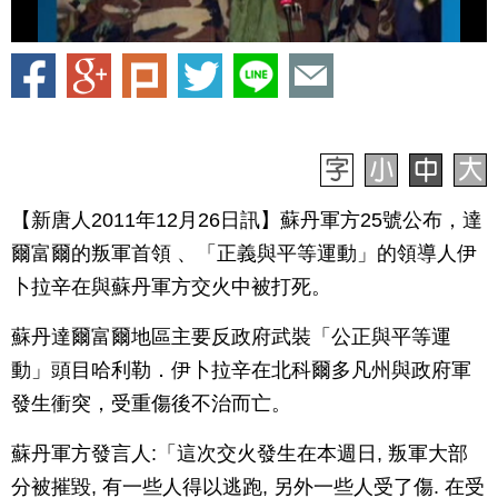
【新唐人2011年12月26日訊】蘇丹軍方25號公布，達
爾富爾的叛軍首領 、「正義與平等運動」的領導人伊
卜拉辛在與蘇丹軍方交火中被打死。
蘇丹達爾富爾地區主要反政府武裝「公正與平等運
動」頭目哈利勒．伊卜拉辛在北科爾多凡州與政府軍
發生衝突，受重傷後不治而亡。
蘇丹軍方發言人:「這次交火發生在本週日, 叛軍大部
分被摧毀, 有一些人得以逃跑, 另外一些人受了傷. 在受