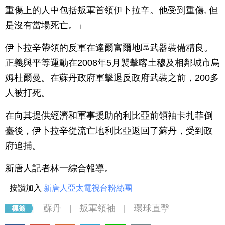
重傷上的人中包括叛軍首領伊卜拉辛。他受到重傷, 但
是沒有當場死亡。」
伊卜拉辛帶領的反軍在達爾富爾地區武器裝備精良。
正義與平等運動在2008年5月襲擊喀土穆及相鄰城市烏
姆杜爾曼。在蘇丹政府軍擊退反政府武裝之前，200多
人被打死。
在向其提供經濟和軍事援助的利比亞前領袖卡扎菲倒
臺後，伊卜拉辛從流亡地利比亞返回了蘇丹，受到政
府追捕。
新唐人記者林一綜合報導。
按讚加入
新唐人亞太電視台粉絲團
蘇丹
叛軍領袖
環球直擊
|
|