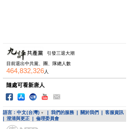
引發三退大潮
目前退出中共黨、團、隊總人數
464,832,326
人
隨處可看新唐人
語言：
中文(台灣)
|
我們的服務
|
關於我們
|
客服資訊
|
澄清與更正
|
倫理委員會