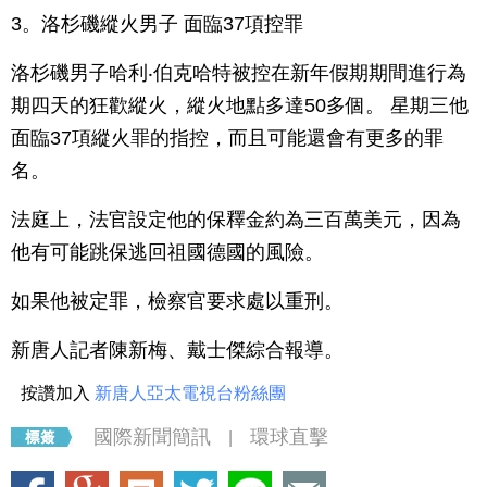
3。洛杉磯縱火男子 面臨37項控罪
洛杉磯男子哈利‧伯克哈特被控在新年假期期間進行為
期四天的狂歡縱火，縱火地點多達50多個。 星期三他
面臨37項縱火罪的指控，而且可能還會有更多的罪
名。
法庭上，法官設定他的保釋金約為三百萬美元，因為
他有可能跳保逃回祖國德國的風險。
如果他被定罪，檢察官要求處以重刑。
新唐人記者陳新梅、戴士傑綜合報導。
按讚加入
新唐人亞太電視台粉絲團
國際新聞簡訊
環球直擊
|