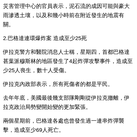
災害管理中心的官員表示，泥石流的成因可能與豪大
雨滲透土壤，以及和幾小時前在附近發生的地震有
關。
2.巴格達連環爆炸案 造成至少25死
伊拉克警方和醫院消息人士稱，星期四，首都巴格達
甚葉派穆斯林的地區發生了4起炸彈攻擊事件，造成至
少25人喪生，數十人受傷。
伊拉克內政部表示，所有死傷者的都是平民。
去年年底，美國最後幾支部隊剛剛從伊拉克撤離，伊
拉克政治局勢變開始變的更加緊張。
兩個星期前，巴格達各處也曾發生過一連串炸彈襲
擊，造成至少69人死亡。