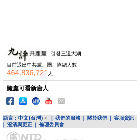
引發三退大潮
目前退出中共黨、團、隊總人數
464,836,721
人
隨處可看新唐人
語言：
中文(台灣)
|
我們的服務
|
關於我們
|
客服資訊
|
澄清與更正
|
倫理委員會