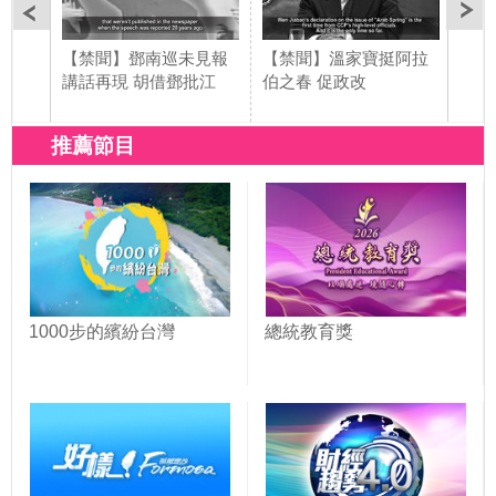
【禁聞】鄧南巡未見報
【禁聞】溫家寶挺阿拉
【禁
講話再現 胡借鄧批江
伯之春 促政改
刑 
推薦節目
1000步的繽紛台灣
總統教育獎