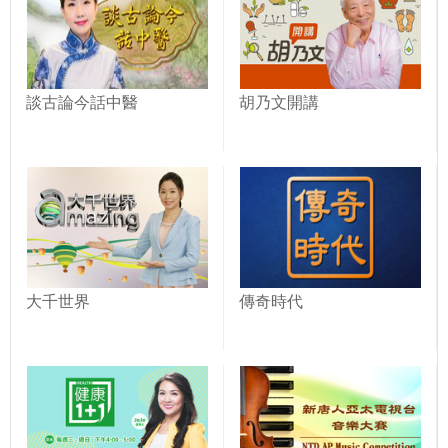
談古論今話中醫
胡乃文開講
大千世界
傳奇時代