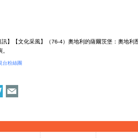
9日訊】【文化采風】（76-4）奧地利的薩爾茨堡：奧地
演。
視台粉絲團