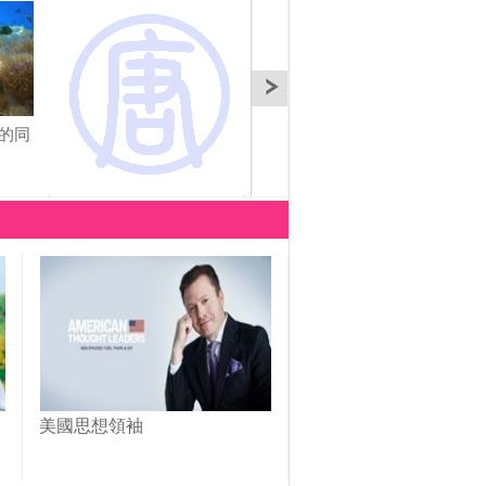
的同
【文化采風】加拿大—
魁北克省
美國思想領袖