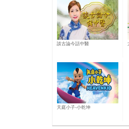
談古論今話中醫
天庭小子-小乾坤