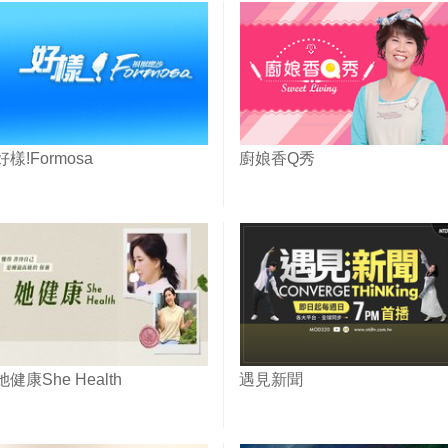
好樣!Formosa
廚娘香Q秀
她健康She Health
遇見新聞