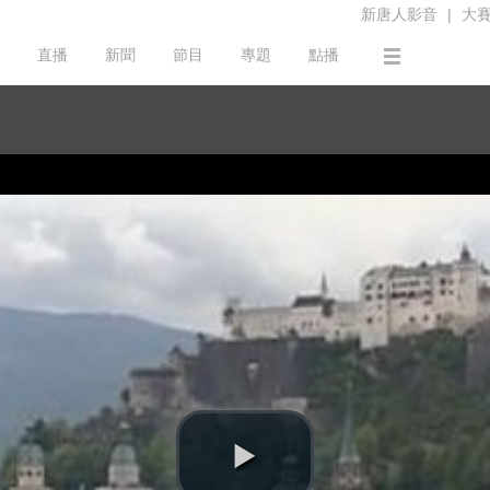
新唐人影音
|
大
直播
新聞
節目
專題
點播