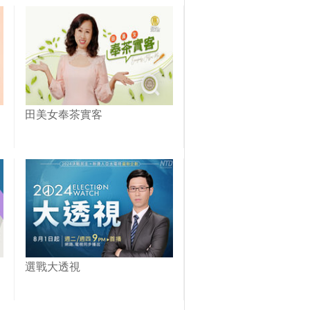
田美女奉茶實客
選戰大透視