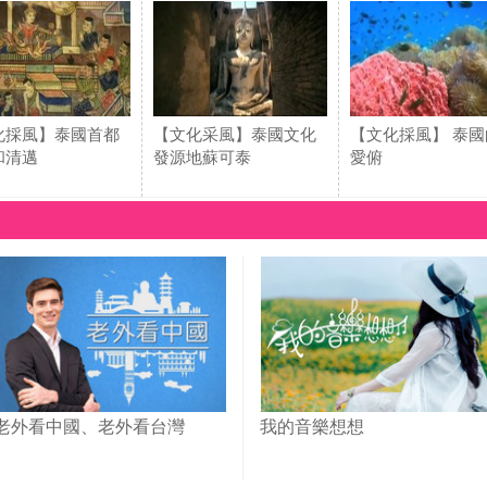
化採風】泰國首都
【文化采風】泰國文化
【文化採風】 泰國
和清邁
發源地蘇可泰
愛俯
老外看中國、老外看台灣
我的音樂想想