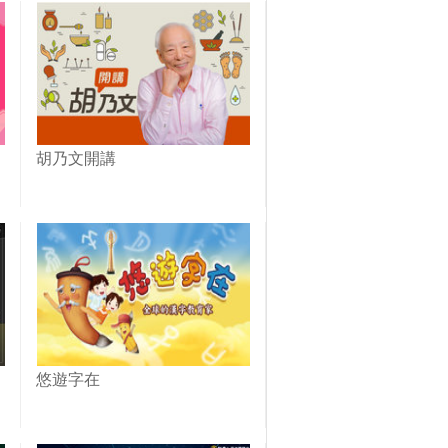
胡乃文開講
悠遊字在