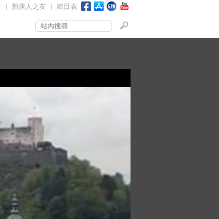
賽
|
新唐人之友
|
節目表