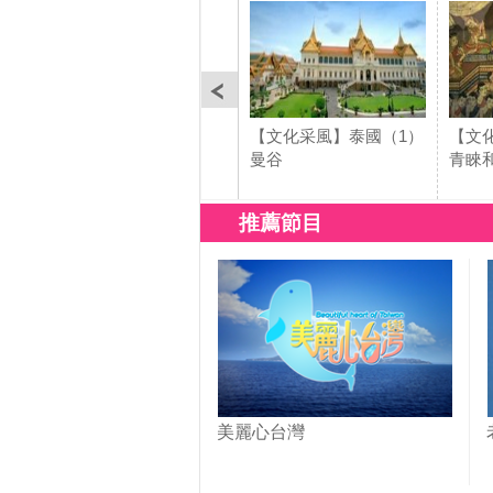
【文化采風】泰國（1）
【文
曼谷
青睞
推薦節目
美麗心台灣