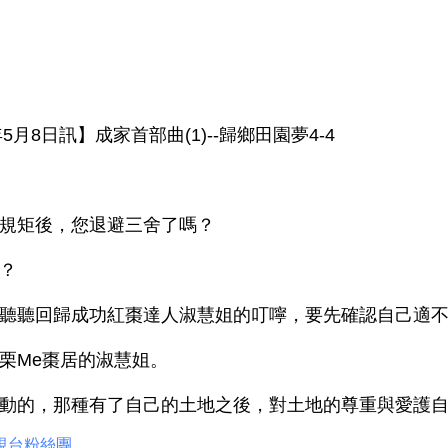
5月8日訊】成家首部曲(1)--歸鄉田園夢4-4
規矩後，您退避三舍了嗎？
？
聽聽回歸成功紅棗達人淑慧姐的叮嚀，要先確認自己適
栗Me棗居的淑慧姐。
動的，那種有了自己的土地之後，對土地的尊重與愛護
視台粉絲團