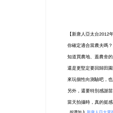
【新唐人亞太台2012年
你確定適合當農夫嗎？
知道買農地、蓋農舍的
還是更堅定要回歸田園
來玩個性向測驗吧，也
另外，還要特別感謝苗
當天拍攝時，真的挺感
按讚加入
新唐人亞太電