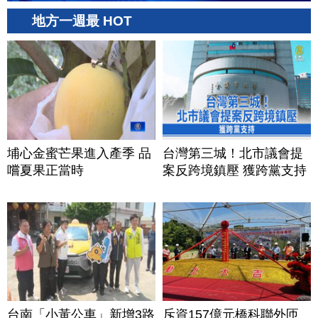
地方一週最 HOT
埔心金蜜芒果進入產季 品
台灣第三城！北市議會提
嚐夏果正當時
案反跨境鎮壓 獲跨黨支持
台南「小黃公車」新增3路
斥資157億元橋科聯外匝