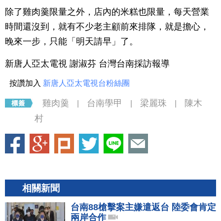
除了雞肉羹限量之外，店內的米糕也限量，每天營業
時間還沒到，就有不少老主顧前來排隊，就是擔心，
晚來一步，只能「明天請早」了。
新唐人亞太電視 謝淑芬 台灣台南採訪報導
按讚加入
新唐人亞太電視台粉絲團
雞肉羹
台南學甲
梁麗珠
陳木
|
|
|
村
相關新聞
台南88槍擊案主嫌遣返台 陸委會肯定
兩岸合作