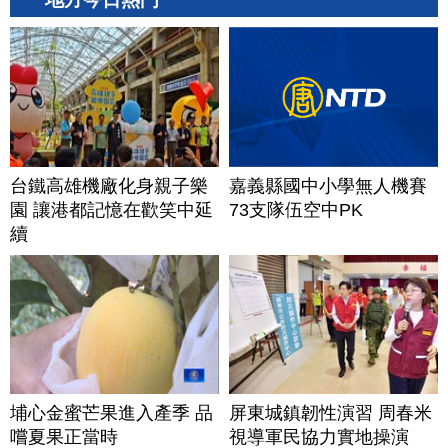
台鐵高雄機廠化身親子樂
嘉義縣國中小學無人機賽
園 讓港都記憶在歡笑中延
73支隊伍空中PK
續
埔心金蜜芒果進入產季 品
屏東城鎮韌性演習 周春米
嚐夏果正當時
視導軍民協力實地操演