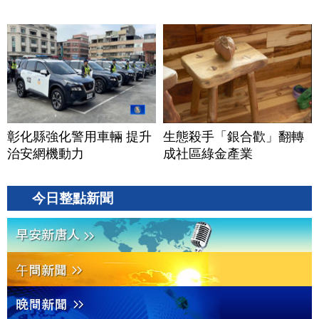
彰化縣強化警用車輛 提升
生態殺手「銀合歡」翻轉
治安網機動力
成社區綠金產業
今日整點新聞