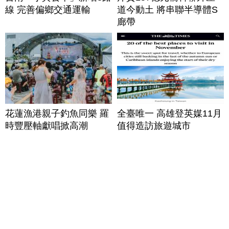
線 完善偏鄉交通運輸
道今動土 將串聯半導體S
廊帶
花蓮漁港親子釣魚同樂 羅
全臺唯一 高雄登英媒11月
時豐壓軸獻唱掀高潮
值得造訪旅遊城市