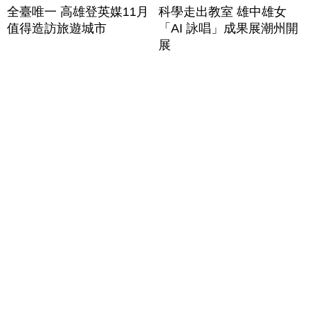
全臺唯一 高雄登英媒11月
科學走出教室 雄中雄女
值得造訪旅遊城市
「AI 詠唱」成果展潮州開
展