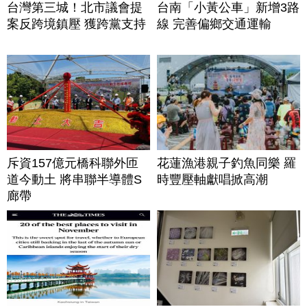
台灣第三城！北市議會提
台南「小黃公車」新增3路
案反跨境鎮壓 獲跨黨支持
線 完善偏鄉交通運輸
斥資157億元橋科聯外匝
花蓮漁港親子釣魚同樂 羅
道今動土 將串聯半導體S
時豐壓軸獻唱掀高潮
廊帶