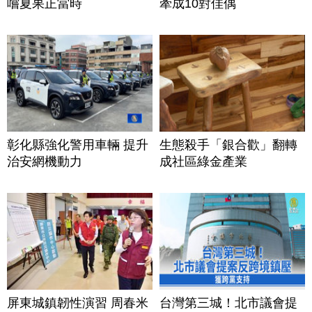
嚐夏果正當時
牽成10對佳偶
彰化縣強化警用車輛 提升
生態殺手「銀合歡」翻轉
治安網機動力
成社區綠金產業
屏東城鎮韌性演習 周春米
台灣第三城！北市議會提