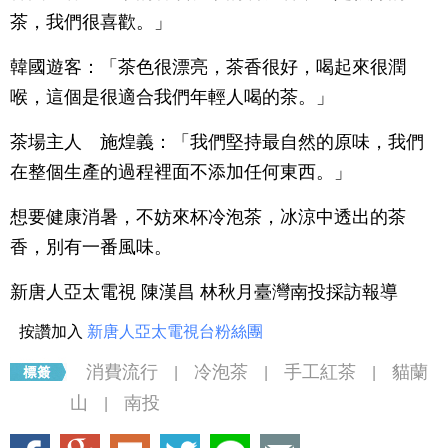
茶，我們很喜歡。」
韓國遊客：「茶色很漂亮，茶香很好，喝起來很潤
喉，這個是很適合我們年輕人喝的茶。」
茶場主人 施煌義：「我們堅持最自然的原味，我們
在整個生產的過程裡面不添加任何東西。」
想要健康消暑，不妨來杯冷泡茶，冰涼中透出的茶
香，別有一番風味。
新唐人亞太電視 陳漢昌 林秋月臺灣南投採訪報導
按讚加入
新唐人亞太電視台粉絲團
消費流行
冷泡茶
手工紅茶
貓蘭
|
|
|
山
南投
|