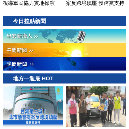
視導軍民協力實地操演
案反跨境鎮壓 獲跨黨支持
今日整點新聞
地方一週最 HOT