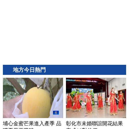
地方今日熱門
埔心金蜜芒果進入產季 品
彰化市未婚聯誼開花結果