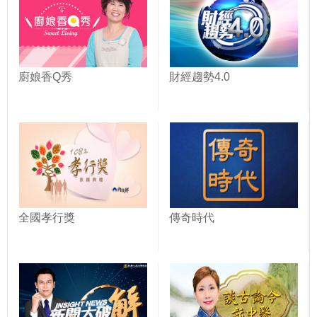
廚娘香Q秀
財經趨勢4.0
全國孝行獎
傳奇時代