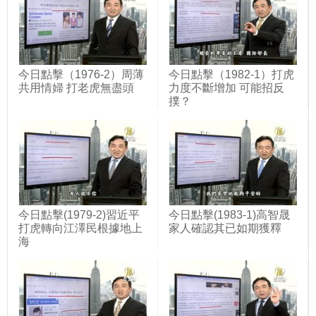
今日點擊（1976-2）周薄
今日點擊（1982-1）打虎
共用情婦 打老虎無盡頭
力度不斷增加 可能招反
撲？
今日點擊(1979-2)習近平
今日點擊(1983-1)高智晟
打虎轉向江澤民根據地上
家人確認其已如期獲釋
海