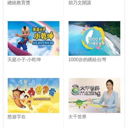
總統教育獎
胡乃文開講
天庭小子-小乾坤
1000步的繽紛台灣
悠遊字在
大千世界