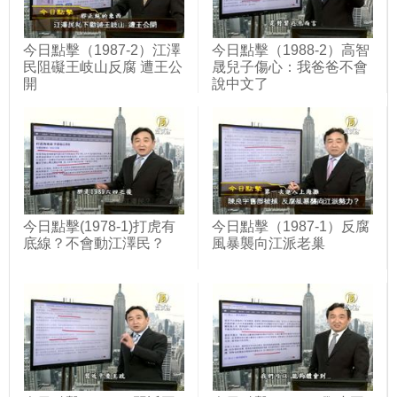
今日點擊（1987-2）江澤
今日點擊（1988-2）高智
民阻礙王岐山反腐 遭王公
晟兒子傷心：我爸爸不會
開
說中文了
今日點擊(1978-1)打虎有
今日點擊（1987-1）反腐
底線？不會動江澤民？
風暴襲向江派老巢