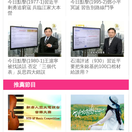
今日點擊(1977-1)習近平
今日點擊(1995-2)鄧小平
剩勇追窮寇 兵臨江家大本
冥誕 習告別路線鬥爭
營
今日點擊(1980-1)王滬寧
石濤評述（930）習近平
被找談話 否定「三個代
要把朱鎔基的100口棺材
表」反思四大錯誤
給誰用？
推薦節目