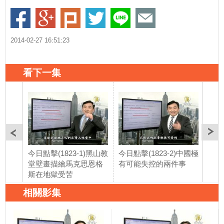
2014-02-27 16:51:23
看下一集
今日點擊(1823-1)黑山教
今日點擊(1823-2)中國極
今日
堂壁畫描繪馬克思恩格
有可能失控的兩件事
打虎
斯在地獄受苦
紅
相關影集