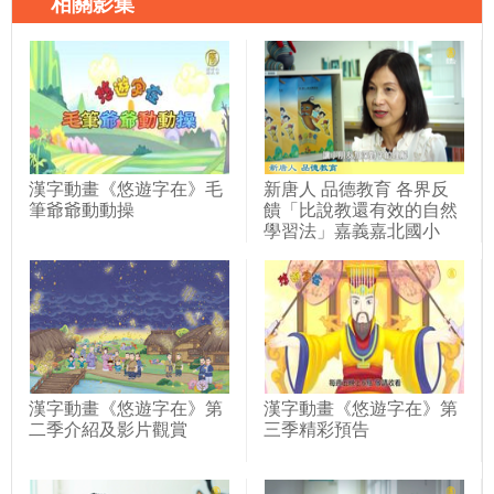
相關影集
漢字動畫《悠遊字在》毛
新唐人 品德教育 各界反
筆爺爺動動操
饋「比說教還有效的自然
學習法」嘉義嘉北國小
漢字動畫《悠遊字在》第
漢字動畫《悠遊字在》第
二季介紹及影片觀賞
三季精彩預告