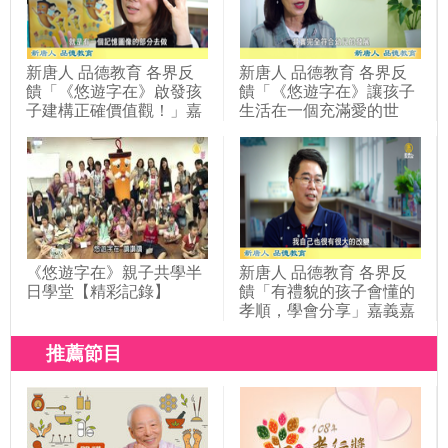
新唐人 品德教育 各界反
新唐人 品德教育 各界反
饋「《悠遊字在》啟發孩
饋「《悠遊字在》讓孩子
子建構正確價值觀！」嘉
生活在一個充滿愛的世
義嘉北國小
界」嘉義嘉北國小
《悠遊字在》親子共學半
新唐人 品德教育 各界反
日學堂【精彩記錄】
饋「有禮貌的孩子會懂的
孝順，學會分享」嘉義嘉
北國小
推薦節目