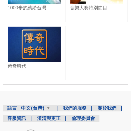
1000步的繽紛台灣
音樂大賽特別節目
傳奇時代
語言
中文(台灣)
|
我們的服務
|
關於我們
|
客服資訊
|
澄清與更正
|
倫理委員會