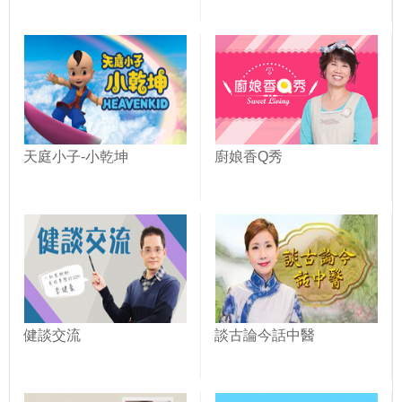
天庭小子-小乾坤
廚娘香Q秀
健談交流
談古論今話中醫