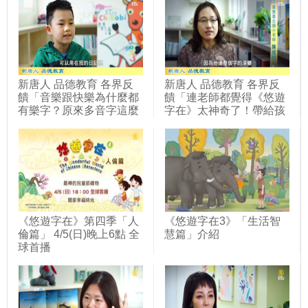
新唐人 品德教育 各界反
新唐人 品德教育 各界反
饋「音樂跟快樂為什麼都
饋「連老師都覺得《悠遊
有樂字？原來多音字這麼
字在》太神奇了！帶給孩
奧妙！」嘉義嘉北國小
子不同的認知」嘉義嘉北
國小
《悠遊字在》第四季「人
《悠遊字在3》「生活智
倫篇」 4/5(日)晚上6點 全
慧篇」介紹
球首播