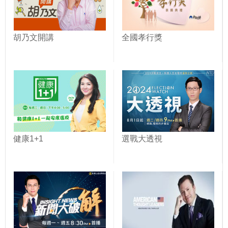
胡乃文開講
全國孝行獎
健康1+1
選戰大透視