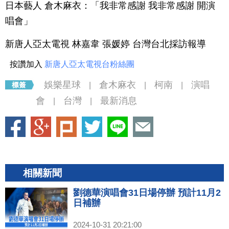
日本藝人 倉木麻衣：「我非常感謝 我非常感謝 開演
唱會」
新唐人亞太電視 林嘉韋 張媛婷 台灣台北採訪報導
按讚加入
新唐人亞太電視台粉絲團
娛樂星球
倉木麻衣
柯南
演唱
|
|
|
會
台灣
最新消息
|
|
相關新聞
劉德華演唱會31日場停辦 預計11月2
日補辦
2024-10-31 20:21:00