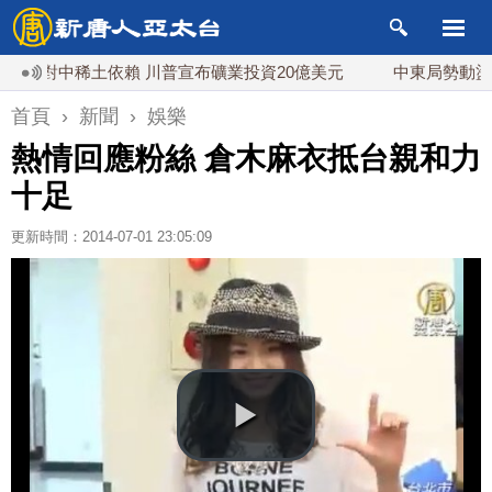
對中稀土依賴 川普宣布礦業投資20億美元
中東局勢動盪 土耳
首頁
›
新聞
›
娛樂
熱情回應粉絲 倉木麻衣抵台親和力
十足
更新時間：2014-07-01 23:05:09