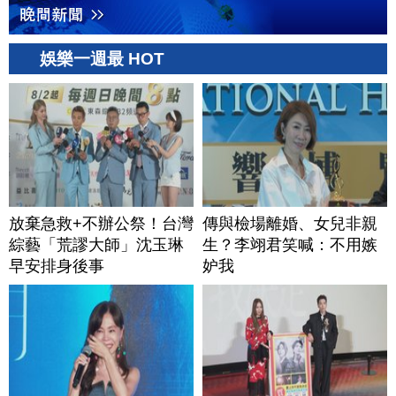
娛樂一週最 HOT
放棄急救+不辦公祭！台灣
傳與檢場離婚、女兒非親
綜藝「荒謬大師」沈玉琳
生？李翊君笑喊：不用嫉
早安排身後事
妒我