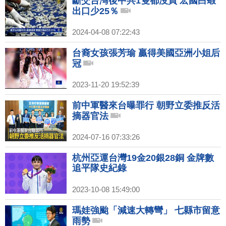
斷交台灣後中共1隻都沒買 宏國白蝦
出口少25％
2024-04-08 07:22:43
台裔女孩張芳瑜 贏得美國亞洲小姐后
冠
2023-11-20 19:52:39
前中軍醫來台曝罪行 朝野立委推反活
摘器官法
2024-07-16 07:33:26
杭州亞運台灣19金20銀28銅 金牌數
追平隊史紀錄
2023-10-08 15:49:00
瑪娃強颱「減速大轉彎」 七縣市留意
雨勢