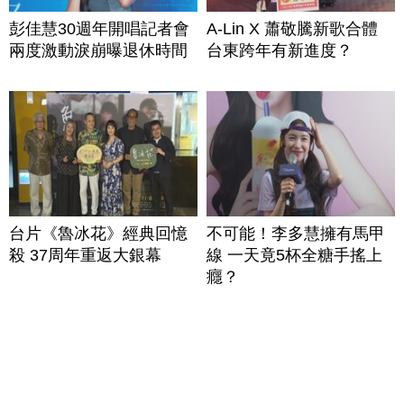
彭佳慧30週年開唱記者會
A-Lin X 蕭敬騰新歌合體
兩度激動淚崩曝退休時間
台東跨年有新進度？
台片《魯冰花》經典回憶
不可能！李多慧擁有馬甲
殺 37周年重返大銀幕
線 一天竟5杯全糖手搖上
癮？