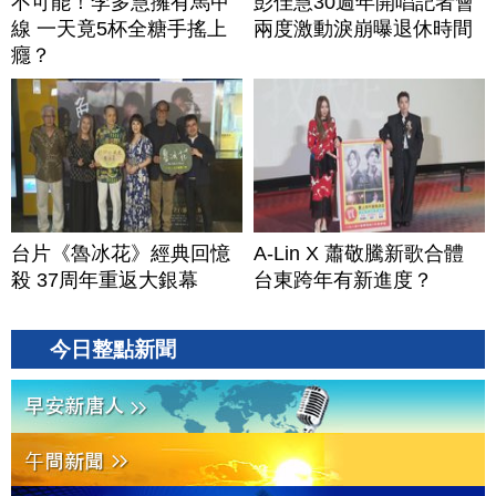
不可能！李多慧擁有馬甲
彭佳慧30週年開唱記者會
線 一天竟5杯全糖手搖上
兩度激動淚崩曝退休時間
癮？
台片《魯冰花》經典回憶
A-Lin X 蕭敬騰新歌合體
殺 37周年重返大銀幕
台東跨年有新進度？
今日整點新聞