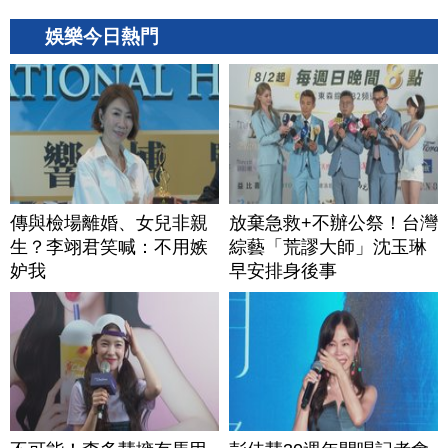
娛樂今日熱門
傳與檢場離婚、女兒非親
放棄急救+不辦公祭！台灣
生？李翊君笑喊：不用嫉
綜藝「荒謬大師」沈玉琳
妒我
早安排身後事