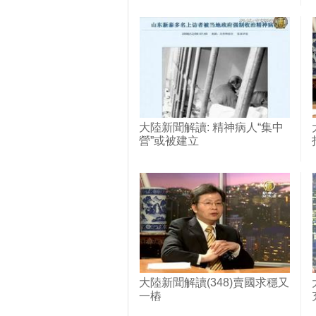
大陸新聞解讀: 精神病人“集中
營”或被建立
大陸新聞解讀(348)賣國求穩又
一樁