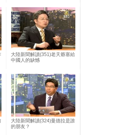
炸
大陸新聞解讀(351)老天爺塞給
中國人的缺憾
前
大陸新聞解讀(324)曼德拉是誰
的朋友？