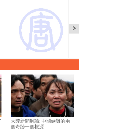
有
大陸新聞解讀: 中國礦難的兩
個奇跡一個根源