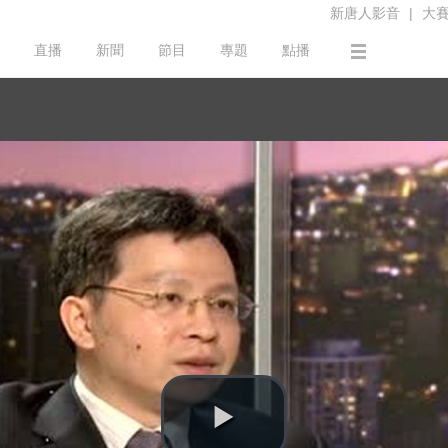
新唐人影音
|
大
直播
新聞
節目
專題
點播