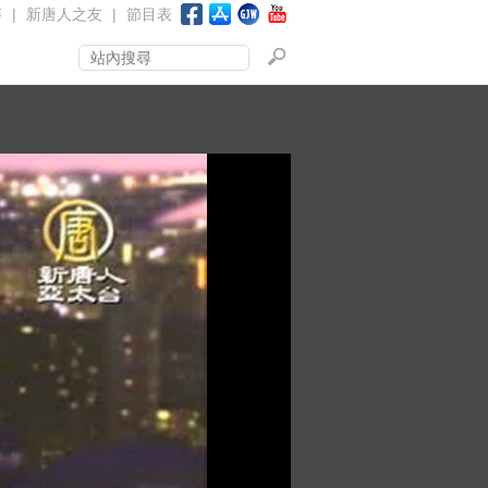
賽
|
新唐人之友
|
節目表