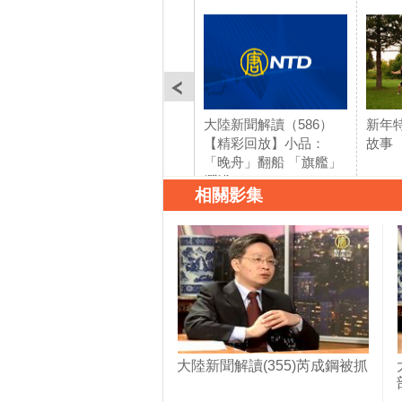
大陸新聞解讀（586）
新年
【精彩回放】小品：
故事
「晚舟」翻船 「旗艦」
擱淺
相關影集
大陸新聞解讀(355)芮成鋼被抓