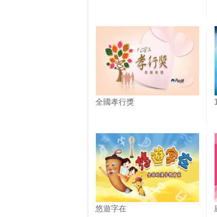
全國孝行獎
悠遊字在