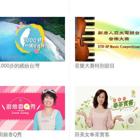
1000步的繽紛台灣
音樂大賽特別節目
廚娘香Q秀
田美女奉茶實客