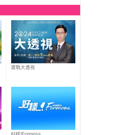
選戰大透視
好樣!Formosa