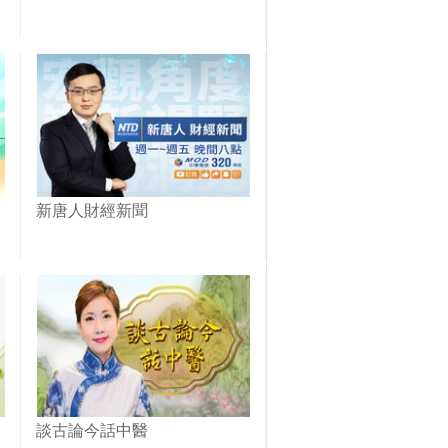
新唐人財經新聞
談古論今話中醫