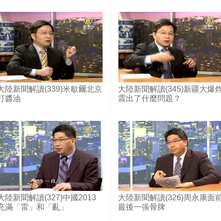
大陸新聞解讀(339)米歇爾北京
大陸新聞解讀(345)新疆大爆
打醬油
震出了什麼問題？
大陸新聞解讀(327)中國2013
大陸新聞解讀(326)周永康面
充滿「雷」和「亂」
最後一張骨牌