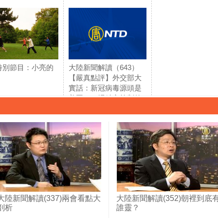
特別節目：小亮的
大陸新聞解讀（643）
【嚴真點評】外交部大
實話：新冠病毒源頭是
美國？一場精心策劃的
甩鍋信息戰悄然上演。
大陸新聞解讀(337)兩會看點大
大陸新聞解讀(352)朝裡到底
剖析
誰靈？