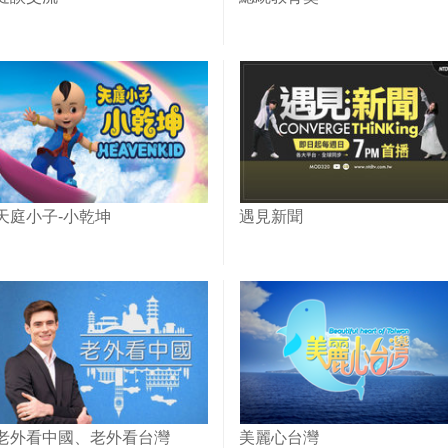
天庭小子-小乾坤
遇見新聞
老外看中國、老外看台灣
美麗心台灣