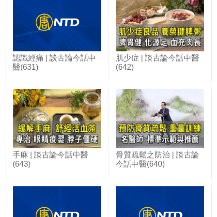
認識經痛 | 談古論今話中
肌少症 | 談古論今話中醫
醫(631)
(642)
手麻 | 談古論今話中醫
骨質疏鬆之防治 | 談古論
(643)
今話中醫(640)