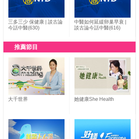
三多三少 保健康 | 談古論
中醫如何延緩卵巢早衰 |
今話中醫(630)
談古論今話中醫(616)
推薦節目
大千世界
她健康She Health