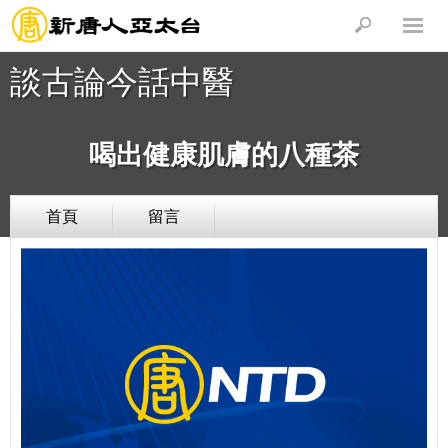
談古論今話中醫
喝出健康肌膚的八種茶
首頁
留言