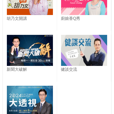
胡乃文開講
廚娘香Q秀
新聞大破解
健談交流