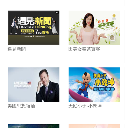
遇見新聞
田美女奉茶實客
美國思想領袖
天庭小子-小乾坤