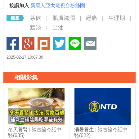
按讚加入
新唐人亞太電視台粉絲團
茶飲
肌膚滋潤
經痛
生理期
|
|
|
|
黯淡
出油
|
2025-02-17 10:07:30
相關影集
冬天養腎 | 談古論今話中
消暑養生 | 談古論今話中
醫(635)
醫(622)