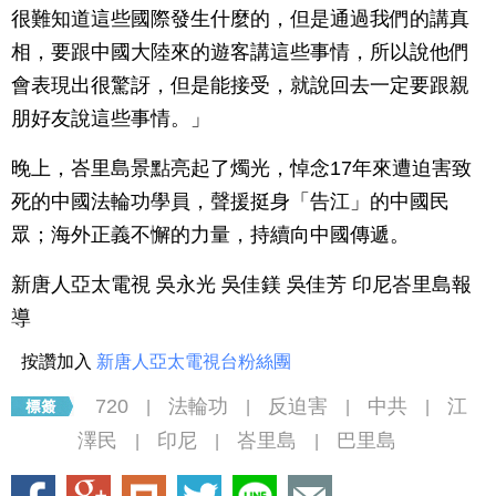
很難知道這些國際發生什麼的，但是通過我們的講真
相，要跟中國大陸來的遊客講這些事情，所以說他們
會表現出很驚訝，但是能接受，就說回去一定要跟親
朋好友說這些事情。」
晚上，峇里島景點亮起了燭光，悼念17年來遭迫害致
死的中國法輪功學員，聲援挺身「告江」的中國民
眾；海外正義不懈的力量，持續向中國傳遞。
新唐人亞太電視 吳永光 吳佳鎂 吳佳芳 印尼峇里島報
導
按讚加入
新唐人亞太電視台粉絲團
720
法輪功
反迫害
中共
江
|
|
|
|
澤民
印尼
峇里島
巴里島
|
|
|