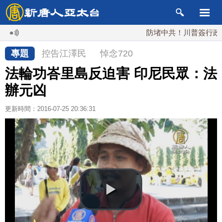
防堵中共！川普簽行政令 對
專題
控告江澤民
悼念720
法輪功峇里島反迫害 印尼民眾：法
辦元凶
更新時間：2016-07-25 20:36:31