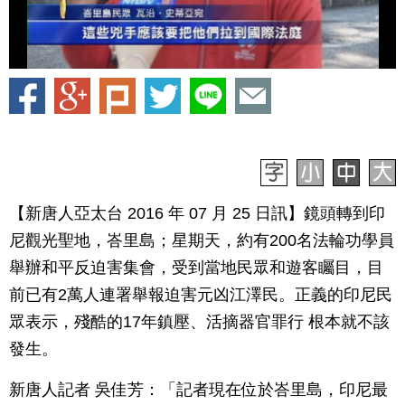
【新唐人亞太台 2016 年 07 月 25 日訊】鏡頭轉到印
尼觀光聖地，峇里島；星期天，約有200名法輪功學員
舉辦和平反迫害集會，受到當地民眾和遊客矚目，目
前已有2萬人連署舉報迫害元凶江澤民。正義的印尼民
眾表示，殘酷的17年鎮壓、活摘器官罪行 根本就不該
發生。
新唐人記者 吳佳芳：「記者現在位於峇里島，印尼最