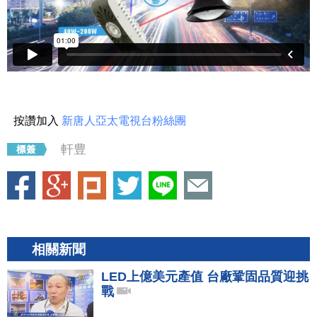
按讚加入
新唐人亞太電視台粉絲團
軒豊
相關新聞
LED上億美元產值 台廠鞏固品質迎挑
戰